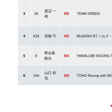
渡辺 一
3
26
BS
TEAM GREEN
樹
4
634
高橋 巧
BS
MuSASHi RT ハルク
野左根
5
8
BS
YAMALUBE RACING 
航汰
山口 辰
6
104
BS
TOHO Racing with M
也