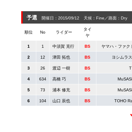
予選
開催日：2015/09/12
天候：Fine
路面：Dry
タイ
順位
No
ライダー
ヤ
1
1
中須賀 克行
BS
ヤマハ・ファク
2
12
津田 拓也
BS
ヨシムラ
3
26
渡辺 一樹
BS
T
4
634
高橋 巧
BS
MuSA
5
73
浦本 修充
BS
MuSA
6
104
山口 辰也
BS
TOHO Ra