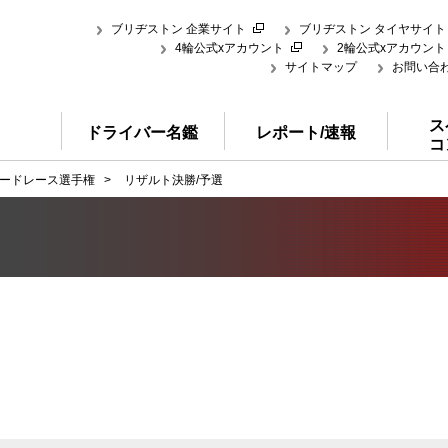
ブリヂストン 企業サイト
ブリヂストン タイヤサイト
4輪公式xアカウント
2輪公式xアカウント
サイトマップ
お問い合
ス
ドライバー名鑑
レポート/速報
コ
ードレース選手権
>
リザルト決勝/予選