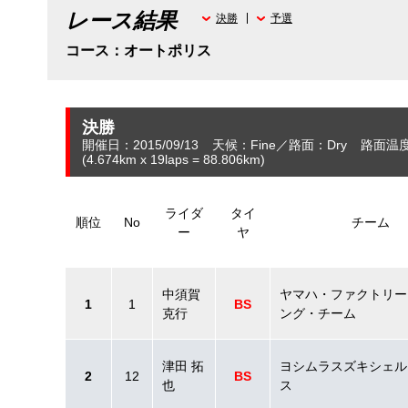
レース結果
決勝
予選
コース：オートポリス
決勝
開催日：2015/09/13
天候：Fine
路面：Dry
路面温度：
(4.674
km
x 19laps = 88.806
km
)
ライダ
タイ
順位
No
チーム
ー
ヤ
中須賀
ヤマハ・ファクトリー
1
1
BS
克行
ング・チーム
津田 拓
ヨシムラスズキシェル
2
12
BS
也
ス