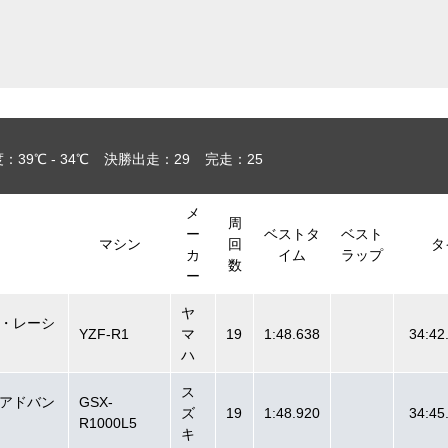
39℃ - 34℃
決勝出走：29
完走：25
メ
周
ー
ベストタ
ベスト
マシン
回
タ
カ
イム
ラップ
数
ー
ヤ
・レーシ
YZF-R1
マ
19
1:48.638
34:42
ハ
ス
アドバン
GSX-
ズ
19
1:48.920
34:45
R1000L5
キ