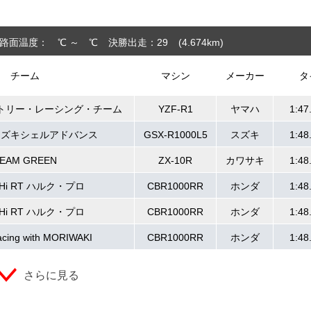
路面温度： ℃ ～ ℃
決勝出走：29
(4.674
km
)
チーム
マシン
メーカー
タ
トリー・レーシング・チーム
YZF-R1
ヤマハ
1:47
スズキシェルアドバンス
GSX-R1000L5
スズキ
1:48
EAM GREEN
ZX-10R
カワサキ
1:48
SHi RT ハルク・プロ
CBR1000RR
ホンダ
1:48
SHi RT ハルク・プロ
CBR1000RR
ホンダ
1:48
cing with MORIWAKI
CBR1000RR
ホンダ
1:48
さらに見る