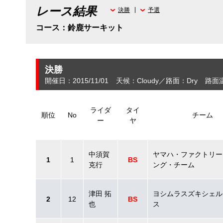
レース結果
決勝
予選
コース：鈴鹿サーキット
決勝
開催日：2015/11/01
天候：Cloudy
路面：Dry
路面
ライダ
タイ
順位
No
チーム
ー
ヤ
中須賀
ヤマハ・ファクトリー
1
1
BS
克行
ング・チーム
津田 拓
ヨシムラスズキシェル
2
12
BS
也
ス