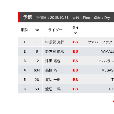
予選
開催日：2015/10/31
天候：Fine
路面：Dry
タイ
順位
No
ライダー
ヤ
1
1
中須賀 克行
BS
ヤマハ・ファク
2
8
野左根 航汰
BS
YAMAL
3
12
津田 拓也
BS
ヨシムラ
4
634
高橋 巧
BS
MuSA
5
26
渡辺 一樹
BS
T
6
53
渡辺 一馬
BS
F.