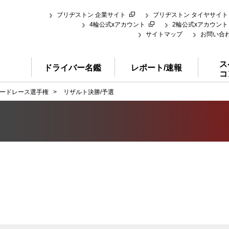
ブリヂストン 企業サイト
ブリヂストン タイヤサイト
4輪公式xアカウント
2輪公式xアカウント
サイトマップ
お問い合
ス
ドライバー名鑑
レポート/速報
コ
ードレース選手権
>
リザルト決勝/予選