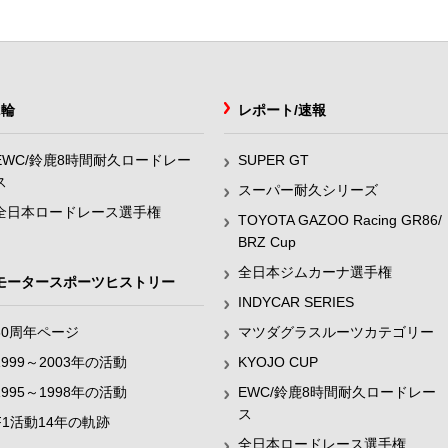
2輪
レポート/速報
EWC/鈴鹿8時間耐久ロードレー
SUPER GT
ス
スーパー耐久シリーズ
全日本ロードレース選手権
TOYOTA GAZOO Racing GR86/
BRZ Cup
全日本ジムカーナ選手権
モータースポーツヒストリー
INDYCAR SERIES
60周年ページ
マツダグラスルーツカテゴリー
1999～2003年の活動
KYOJO CUP
1995～1998年の活動
EWC/鈴鹿8時間耐久ロードレー
ス
F1活動14年の軌跡
全日本ロードレース選手権