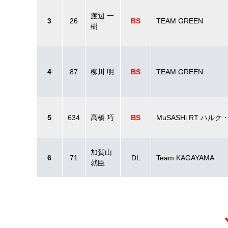
渡辺 一
3
26
BS
TEAM GREEN
樹
4
87
柳川 明
BS
TEAM GREEN
5
634
高橋 巧
BS
MuSASHi RT ハルク
加賀山
6
71
DL
Team KAGAYAMA
就臣