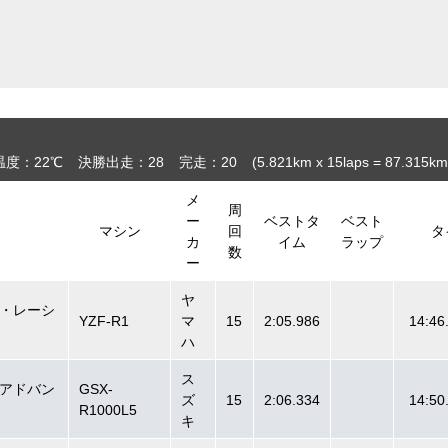
温度：22℃
決勝出走：28
完走：20
(5.821
km
x 15laps = 87.315
km
メ
周
ー
ベストタ
ベスト
マシン
回
タ
カ
イム
ラップ
数
ー
ヤ
・レーシ
YZF-R1
マ
15
2:05.986
14:46
ハ
ス
アドバン
GSX-
ズ
15
2:06.334
14:50
R1000L5
キ