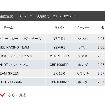
路面温度： ℃ ～ ℃
決勝出走：28
(5.821
km
)
チーム
マシン
メーカー
タ
トリー・レーシング・チーム
YZF-R1
ヤマハ
2:05
UBE RACING TEAM
YZF-R1
ヤマハ
2:06
スズキシェルアドバンス
GSX-R1000L5
スズキ
2:06
SHi RT ハルク・プロ
CBR1000RR
ホンダ
2:07
EAM GREEN
ZX-10R
カワサキ
2:07
C.C.TSR Honda
CBR1000RR
ホンダ
2:07
さらに見る