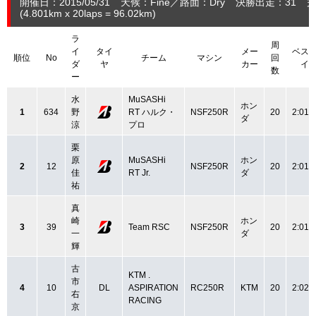
開催日：2015/05/31
天候：Fine
路面：Dry
決勝出走：31
完
(4.801
km
x 20laps = 96.02
km
)
ラ
周
イ
タイ
メー
ベス
順位
No
チーム
マシン
回
ダ
ヤ
カー
イ
数
ー
水
MuSASHi
ホン
1
634
野
RT ハルク・
NSF250R
20
2:01.
ダ
涼
プロ
栗
原
MuSASHi
ホン
2
12
NSF250R
20
2:01.
佳
RT Jr.
ダ
祐
真
崎
ホン
3
39
Team RSC
NSF250R
20
2:01.
一
ダ
輝
古
KTM .
市
4
10
DL
ASPIRATION
RC250R
KTM
20
2:02.
右
RACING
京