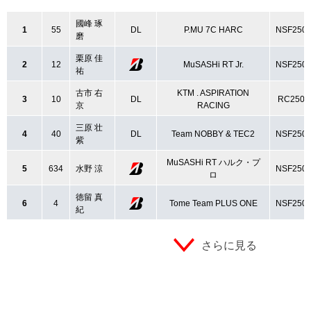
國峰 琢
1
55
DL
P.MU 7C HARC
NSF250
磨
栗原 佳
2
12
MuSASHi RT Jr.
NSF250
祐
古市 右
KTM . ASPIRATION
3
10
DL
RC250R
京
RACING
三原 壮
4
40
DL
Team NOBBY & TEC2
NSF250
紫
MuSASHi RT ハルク・プ
5
634
水野 涼
NSF250
ロ
徳留 真
6
4
Tome Team PLUS ONE
NSF250
紀
さらに見る