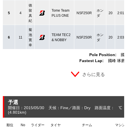
徳
留
Tome Team
ホン
5
4
NSF250R
20
2:01.
真
PLUS ONE
ダ
紀
菊
池
TEAM TEC2
ホン
6
11
NSF250R
20
2:03.
寛
& NOBBY
ダ
幸
Pole Position:
國
Fastest Lap:
國峰 琢磨
さらに見る
予選
開催日：2015/05/30
天候：Fine
路面：Dry
路面温度： ℃ 
(4.801
km
)
順位
No
ライダー
タイヤ
チーム
マシン