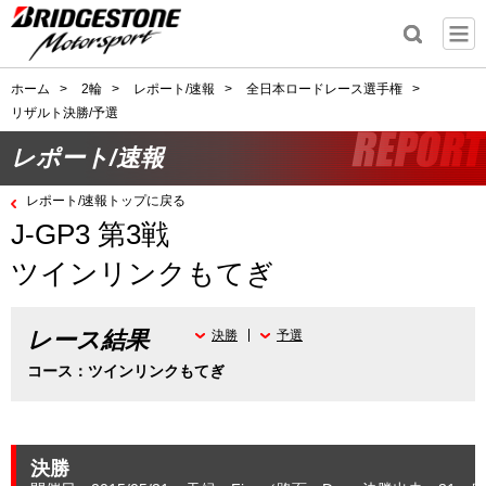
ホーム
>
2輪
>
レポート/速報
>
全日本ロードレース選手権
>
リザルト決勝/予選
レポート/速報
レポート/速報トップに戻る
J-GP3 第3戦
ツインリンクもてぎ
レース結果
決勝
予選
コース：ツインリンクもてぎ
決勝