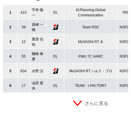
ー
宇井 陽
41Planning.Global
1
410
DL
TR00
一
Communication
真崎 一
2
39
Team RSC
NSF25
輝
栗原 佳
3
12
MuSASHi RT Jr.
NSF25
祐
國峰 琢
4
55
DL
P.MU 7C HARC
NSF25
磨
5
634
水野 涼
MuSASHi RT ハルク・プロ
NSF25
澁田 晨
6
17
DL
TEAM・i-FACTORY
NSF25
央
さらに見る