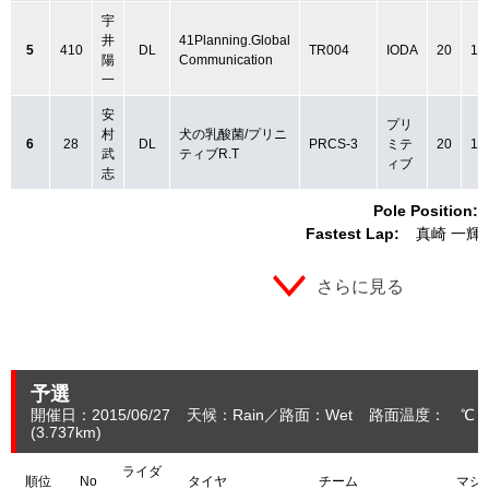
宇
井
41Planning.Global
5
410
DL
TR004
IODA
20
1:
陽
Communication
一
安
プリ
村
犬の乳酸菌/プリニ
6
28
DL
PRCS-3
ミテ
20
1:
武
ティブR.T
ィブ
志
Pole Position:
Fastest Lap:
真崎 一輝
さらに見る
予選
開催日：2015/06/27
天候：Rain
路面：Wet
路面温度： ℃ 
(3.737
km
)
ライダ
順位
No
タイヤ
チーム
マシ