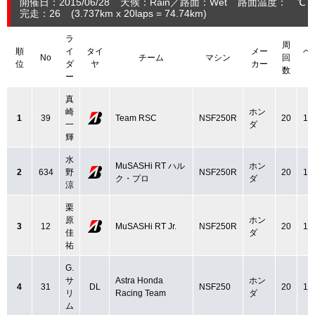
開催日：2015/06/28
天候：Rain
路面：Wet
路面温度： ℃ 
完走：26
(3.737
km
x 20laps = 74.74
km
)
ラ
周
順
イ
タイ
メー
ベ
No
チーム
マシン
回
位
ダ
ヤ
カー
数
ー
真
崎
ホン
1
39
Team RSC
NSF250R
20
1:
一
ダ
輝
水
MuSASHi RT ハル
ホン
2
634
野
NSF250R
20
1:
ク・プロ
ダ
涼
栗
原
ホン
3
12
MuSASHi RT Jr.
NSF250R
20
1:
佳
ダ
祐
G.
サ
Astra Honda
ホン
4
31
DL
NSF250
20
1:
リ
Racing Team
ダ
ム