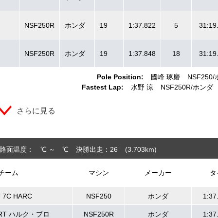
NSF250R
ホンダ
19
1:37.822
5
31:19
NSF250R
ホンダ
19
1:37.848
18
31:19
Pole Position:
國峰 琢磨
NSF250
Fastest Lap:
水野 涼
NSF250R
ホンダ
さらに見る
路面温度： ℃ ～ ℃
決勝出走：26
(3.703
km
)
チーム
マシン
メーカー
タ
U 7C HARC
NSF250
ホンダ
1:37
i RT ハルク・プロ
NSF250R
ホンダ
1:37