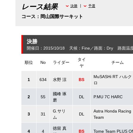
レース結果
決勝
予選
コース：岡山国際サーキット
決勝
開催日：2015/10/18
天候：Fine
路面：Dry
路面温度
タイ
順位
No
ライダー
チーム
ヤ
MuSASHi RT ハル
1
634
水野 涼
BS
ロ
國峰 琢
2
55
DL
P.MU 7C HARC
磨
G.サリ
Astra Honda Racing
3
31
DL
ム
Team
徳留 真
4
4
BS
Tome Team PLUS O