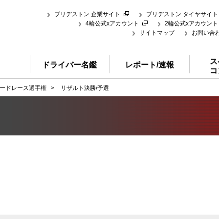
ブリヂストン 企業サイト
ブリヂストン タイヤサイト
4輪公式xアカウント
2輪公式xアカウント
サイトマップ
お問い合
ス
ドライバー名鑑
レポート/速報
コ
ードレース選手権
>
リザルト決勝/予選