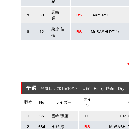
紀
真崎 一
5
39
BS
Team RSC
輝
栗原 佳
6
12
BS
MuSASHi RT Jr.
祐
予選
開催日：2015/10/17
天候：Fine
路面：Dry
タイ
順位
No
ライダー
ヤ
1
55
國峰 琢磨
DL
P.M
2
634
水野 涼
BS
MuSASH