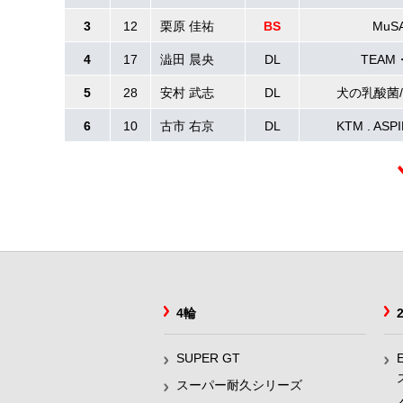
3
12
栗原 佳祐
BS
MuSA
4
17
澁田 晨央
DL
TEAM・
5
28
安村 武志
DL
犬の乳酸菌/
6
10
古市 右京
DL
KTM . ASP
4輪
SUPER GT
スーパー耐久シリーズ