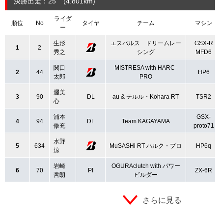
決勝出走：25
(4.801
km
)
ライダ
順位
No
タイヤ
チーム
マシン
ー
生形
エスパルス ドリームレー
GSX-R
1
2
秀之
シング
MFD6
関口
MISTRESA with HARC-
2
44
HP6
太郎
PRO
渥美
3
90
DL
au & テルル・Kohara RT
TSR2
心
浦本
GSX-
4
94
DL
Team KAGAYAMA
修充
proto71
水野
5
634
MuSASHi RT ハルク・プロ
HP6q
涼
岩崎
OGURAclutch with パワー
6
70
PI
ZX-6R
哲朗
ビルダー
さらに見る