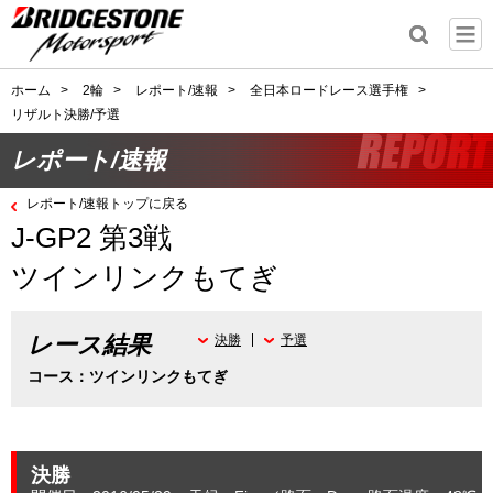
ホーム
>
2輪
>
レポート/速報
>
全日本ロードレース選手権
>
リザルト決勝/予選
レポート/速報
レポート/速報トップに戻る
J-GP2 第3戦
ツインリンクもてぎ
レース結果
決勝
予選
コース：ツインリンクもてぎ
決勝