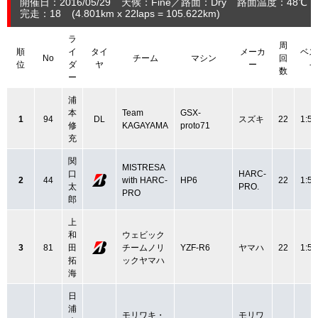
開催日：2016/05/29
天候：Fine
路面：Dry
路面温度：48℃
完走：18
(4.801
km
x 22laps = 105.622
km
)
ラ
周
順
イ
タイ
メーカ
ベス
No
チーム
マシン
回
位
ダ
ヤ
ー
イ
数
ー
浦
本
Team
GSX-
1
94
DL
スズキ
22
1:54
修
KAGAYAMA
proto71
充
関
MISTRESA
口
HARC-
2
44
with HARC-
HP6
22
1:54
太
PRO.
PRO
郎
上
和
ウェビック
3
81
田
チームノリ
YZF-R6
ヤマハ
22
1:54
拓
ックヤマハ
海
日
浦
モリワキ・
モリワ