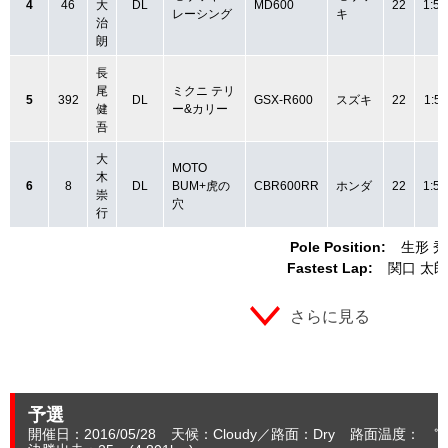
4
46
大
DL
MD600
22
1:55
レーシング
キ
治
朗
長
尾
ミクニ テリ
5
392
DL
GSX-R600
スズキ
22
1:55
健
ー&カリー
吾
大
MOTO
木
6
8
DL
BUM+虎の
CBR600RR
ホンダ
22
1:55
崇
穴
行
Pole Position:
生形 
Fastest Lap:
関口 太郎
さらに見る
予選
開催日：2016/05/28
天候：Cloudy
路面：Dry
路面温度： ℃