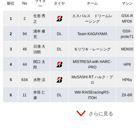
ライダ
順位
No
タイヤ
チーム
マシン
ー
生形 秀
エスパルス ドリームレ
GSX-R
1
2
之
ーシング
MFD6
浦本 修
GSX-
2
94
DL
Team KAGAYAMA
充
proto71
日浦 大
3
46
DL
モリワキ・レーシング
MD600
治朗
関口 太
MISTRESA with HARC-
4
44
HP6
郎
PRO
MuSASHi RT ハルク・プ
5
634
水野 涼
HP6q
ロ
井筒 仁
Will-RAISEracingRS-
6
11
DL
ZX-6R
康
ITOH
さらに見る