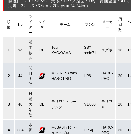
開催日：2016/06/26
天候：Fine
路面：Dry
路面温度：41℃
完走：22
(3.737
km
x 20laps = 74.74
km
)
ラ
周
順
イ
タイ
メーカ
ベ
No
チーム
マシン
回
位
ダ
ヤ
ー
数
ー
浦
本
Team
GSX-
1
94
DL
スズキ
20
1:3
修
KAGAYAMA
proto71
充
関
口
MISTRESA with
HARC-
2
44
HP6
20
1:3
太
HARC-PRO
PRO.
郎
日
浦
モリワキ・レー
モリワ
3
46
大
DL
MD600
20
1:3
シング
キ
治
朗
水
MuSASHi RT ハ
HARC-
4
634
野
HP6q
20
1:3
ルク・プロ
PRO.