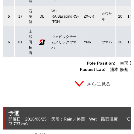
涼
石
Will-
カワサ
5
17
塚
DL
RAISEracingRS-
ZX-6R
20
1:3
キ
健
ITOH
上
和
ウェビックチー
6
81
田
ムノリックヤマ
YN6
ヤマハ
20
1:3
拓
ハ
海
Pole Position:
生形 
Fastest Lap:
浦本 修充
さらに見る
予選
開催日：2016/06/25
天候：Rain
路面：Wet
路面温度： ℃ 
(3.737
km
)