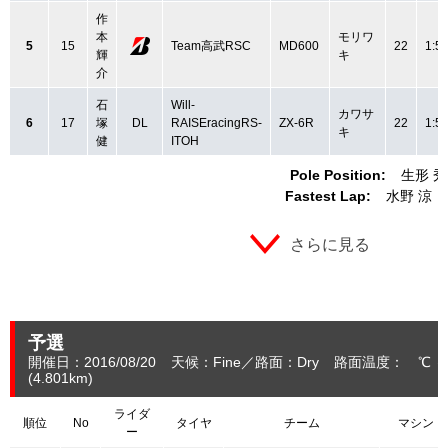
作
本
モリワ
5
15
Team高武RSC
MD600
22
1:5
輝
キ
介
石
Will-
カワサ
6
17
塚
DL
RAISEracingRS-
ZX-6R
22
1:5
キ
健
ITOH
Pole Position:
生形 
Fastest Lap:
水野 涼
さらに見る
予選
開催日：2016/08/20
天候：Fine
路面：Dry
路面温度： ℃ 
(4.801
km
)
ライダ
順位
No
タイヤ
チーム
マシン
ー