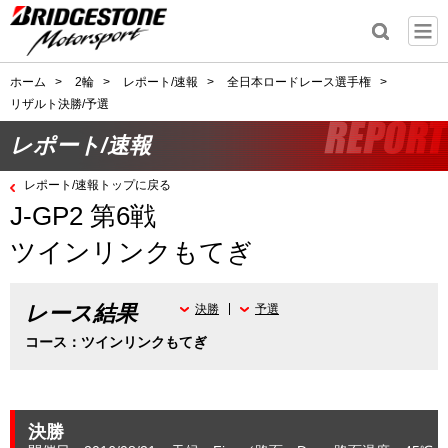
ホーム
>
2輪
>
レポート/速報
>
全日本ロードレース選手権
>
リザルト決勝/予選
レポート/速報
レポート/速報トップに戻る
J-GP2 第6戦
ツインリンクもてぎ
レース結果
決勝
予選
コース：ツインリンクもてぎ
決勝