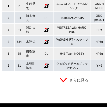
生形 秀
エスパルス ドリームレ
GSX-R
1
2
之
ーシング
MFD6
浦本 修
GSX-
2
94
DL
Team KAGAYAMA
充
proto71
関口 太
MISTRESA with HARC-
3
44
HP6
郎
PRO
MuSASHi RT ハルク・プ
4
634
水野 涼
HP6q
ロ
國峰 琢
5
55
DL
H43 Team-NOBBY
HP6q
磨
上和田
ウェビックチームノリッ
6
81
YN6
拓海
クヤマハ
さらに見る