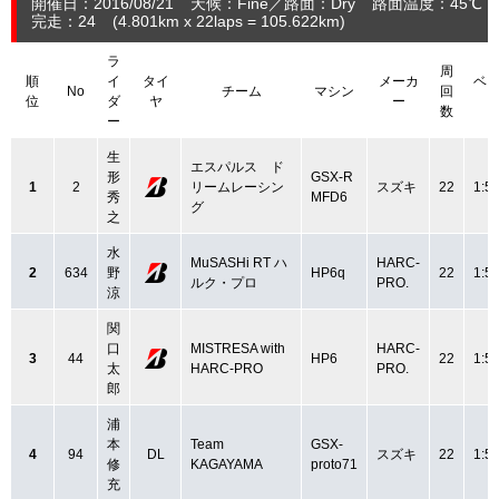
開催日：2016/08/21
天候：Fine
路面：Dry
路面温度：45℃
完走：24
(4.801
km
x 22laps = 105.622
km
)
ラ
周
順
イ
タイ
メーカ
ベ
No
チーム
マシン
回
位
ダ
ヤ
ー
数
ー
生
エスパルス ド
形
GSX-R
1
2
リームレーシン
スズキ
22
1:5
秀
MFD6
グ
之
水
MuSASHi RT ハ
HARC-
2
634
野
HP6q
22
1:5
ルク・プロ
PRO.
涼
関
口
MISTRESA with
HARC-
3
44
HP6
22
1:5
太
HARC-PRO
PRO.
郎
浦
本
Team
GSX-
4
94
DL
スズキ
22
1:5
修
KAGAYAMA
proto71
充