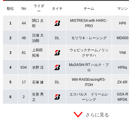
ライダ
順位
No
タイヤ
チーム
マシン
ー
関口 太
MISTRESA with HARC-
1
44
HP6
郎
PRO
日浦 大
2
46
DL
モリワキ・レーシング
MD600
治朗
上和田
ウェビックチームノリッ
3
81
YN6
拓海
クヤマハ
MuSASHi RT ハルク・プ
4
634
水野 涼
HP6q
ロ
Will-RAISEracingRS-
5
17
石塚 健
DL
ZX-6R
ITOH
生形 秀
エスパルス ドリームレ
GSX-R
6
2
之
ーシング
MFD6
さらに見る