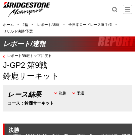
ホーム
>
2輪
>
レポート/速報
>
全日本ロードレース選手権
>
リザルト決勝/予選
レポート/速報
レポート/速報トップに戻る
J-GP2 第9戦
鈴鹿サーキット
レース結果
決勝
予選
コース：鈴鹿サーキット
決勝