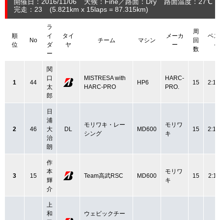
開催日：2016/11/06
天候：Fine
路面：Dry
路面温度：27℃
完走：23
(5.821
km
x 15laps = 87.315
km
)
ラ
周
順
イ
タイ
メーカ
ベス
No
チーム
マシン
回
位
ダ
ヤ
ー
イ
数
ー
関
口
MISTRESA with
HARC-
1
44
HP6
15
2:10
太
HARC-PRO
PRO.
郎
日
浦
モリワキ・レー
モリワ
2
46
大
DL
MD600
15
2:10
シング
キ
治
朗
作
本
モリワ
3
15
Team高武RSC
MD600
15
2:11
輝
キ
介
上
和
ウェビックチー