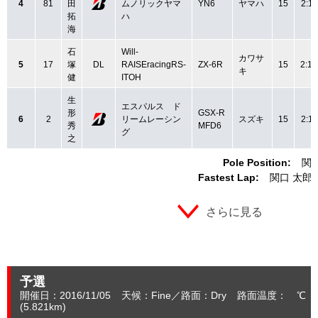
4
81
田
ムノリックヤマ
YN6
ヤマハ
15
2:11
拓
ハ
海
石
Will-
カワサ
5
17
塚
DL
RAISEracingRS-
ZX-6R
15
2:10
キ
健
ITOH
生
エスパルス ド
形
GSX-R
6
2
リームレーシン
スズキ
15
2:11
秀
MFD6
グ
之
Pole Position:
関
Fastest Lap:
関口 太郎
さらに見る
予選
開催日：2016/11/05
天候：Fine
路面：Dry
路面温度： ℃ 
(5.821
km
)