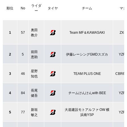
ライダ
順位
No
タイヤ
チーム
マシ
ー
奥田
1
57
Team MF＆KAWASAKI
ZX-
教介
前田
2
5
伊藤レーシングGMDスズカ
YZF-
恵助
星野
3
46
TEAM PLUS ONE
CBR60
知也
長尾
4
84
チームけんけんwith BEE
YZF-
健吾
新垣
大道建設モトアルファ OW 横
5
77
YZF-
敏之
浜南YSP