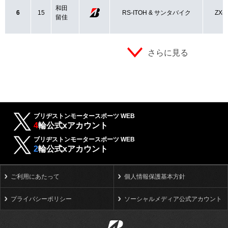
和田
6
15
RS-ITOH & サンタバイク
ZX-
留佳
さらに見る
ブリヂストンモータースポーツ WEB
4
輪公式xアカウント
ブリヂストンモータースポーツ WEB
2
輪公式xアカウント
ご利用にあたって
個人情報保護基本方針
プライバシーポリシー
ソーシャルメディア公式アカウント