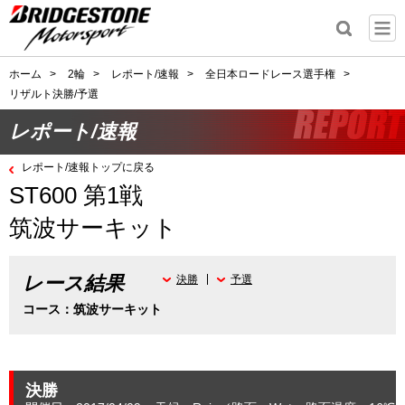
ホーム
>
2輪
>
レポート/速報
>
全日本ロードレース選手権
>
リザルト決勝/予選
レポート/速報
レポート/速報トップに戻る
ST600 第1戦
筑波サーキット
レース結果
決勝
予選
コース：筑波サーキット
決勝