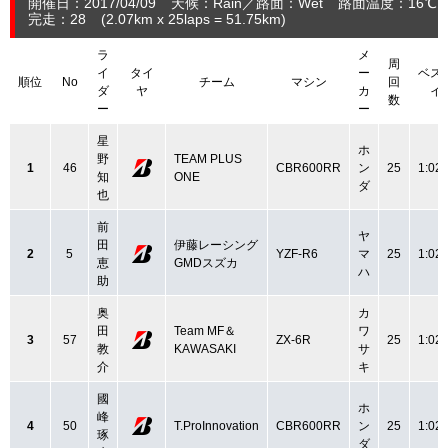
開催日：2017/04/09
天候：Rain
路面：Wet
路面温度：16℃
完走：28
(2.07
km
x 25laps = 51.75
km
)
ラ
メ
周
イ
タイ
ー
ベス
順位
No
チーム
マシン
回
ダ
ヤ
カ
イ
数
ー
ー
星
ホ
野
TEAM PLUS
1
46
CBR600RR
ン
25
1:02.
知
ONE
ダ
也
前
ヤ
田
伊藤レーシング
2
5
YZF-R6
マ
25
1:02.
恵
GMDスズカ
ハ
助
奥
カ
田
Team MF＆
ワ
3
57
ZX-6R
25
1:02.
教
KAWASAKI
サ
介
キ
國
ホ
峰
4
50
T.ProInnovation
CBR600RR
ン
25
1:02.
琢
ダ