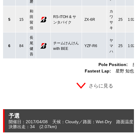
磨
和
カ
田
RS-ITOH & サ
ワ
5
15
ZX-6R
25
1:02.
留
ンタバイク
サ
佳
キ
長
ヤ
尾
チームけんけん
6
84
YZF-R6
マ
25
1:02.
健
with BEE
ハ
吾
Pole Position:
奥
Fastest Lap:
星野 知也
さらに見る
予選
開催日：2017/04/08
天候：Cloudy
路面：Wet-Dry
路面温度：
決勝出走：34
(2.07
km
)