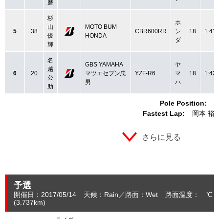
磨
杉
ホ
山
MOTO BUM
5
38
CBR600RR
ン
18
1:41.
優
HONDA
ダ
輝
名
GBS YAMAHA
ヤ
越
6
20
マツエセブン忠
YZF-R6
マ
18
1:42.
公
男
ハ
助
Pole Position:
Fastest Lap:
岡本 裕
さらに見る
予選
開催日：2017/05/14
天候：Rain
路面：Wet
路面温度： ℃ 
(3.737
km
)