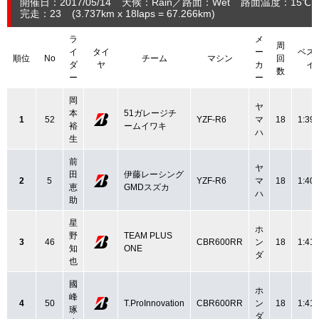
開催日：2017/05/14
天候：Rain
路面：Wet
路面温度：15℃
完走：23
(3.737
km
x 18laps = 67.266
km
)
ラ
メ
周
イ
タイ
ー
ベス
順位
No
チーム
マシン
回
ダ
ヤ
カ
イ
数
ー
ー
岡
ヤ
本
51ガレージチ
1
52
YZF-R6
マ
18
1:39.
裕
ームイワキ
ハ
生
前
ヤ
田
伊藤レーシング
2
5
YZF-R6
マ
18
1:40.
恵
GMDスズカ
ハ
助
星
ホ
野
TEAM PLUS
3
46
CBR600RR
ン
18
1:41.
知
ONE
ダ
也
國
ホ
峰
4
50
T.ProInnovation
CBR600RR
ン
18
1:41.
琢
ダ