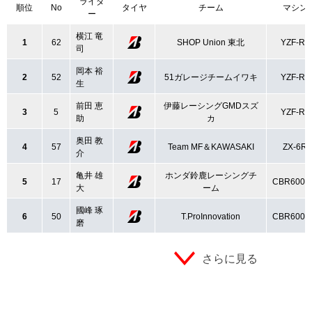
ライダ
順位
No
タイヤ
チーム
マシン
ー
横江 竜
1
62
SHOP Union 東北
YZF-R6
司
岡本 裕
2
52
51ガレージチームイワキ
YZF-R6
生
前田 恵
伊藤レーシングGMDスズ
3
5
YZF-R6
助
カ
奥田 教
4
57
Team MF＆KAWASAKI
ZX-6R
介
亀井 雄
ホンダ鈴鹿レーシングチ
5
17
CBR600R
大
ーム
國峰 琢
6
50
T.ProInnovation
CBR600R
磨
さらに見る