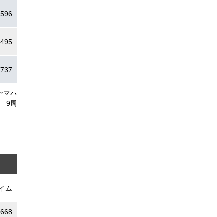
.596
.495
.737
ヤマハ
9周
イム
.668