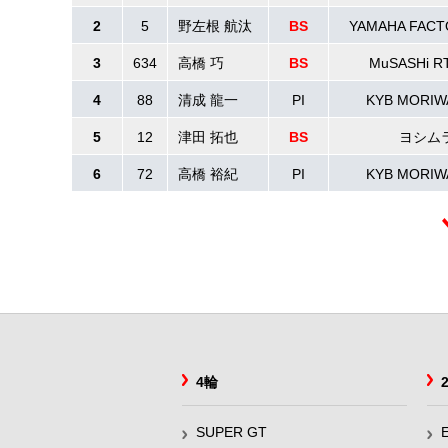
2
5
野左根 航汰
BS
YAMAHA FACT
3
634
高橋 巧
BS
MuSASHi R
4
88
清成 龍一
PI
KYB MORIW
5
12
津田 拓也
BS
ヨシムラ
6
72
高橋 裕紀
PI
KYB MORIW
4輪
SUPER GT