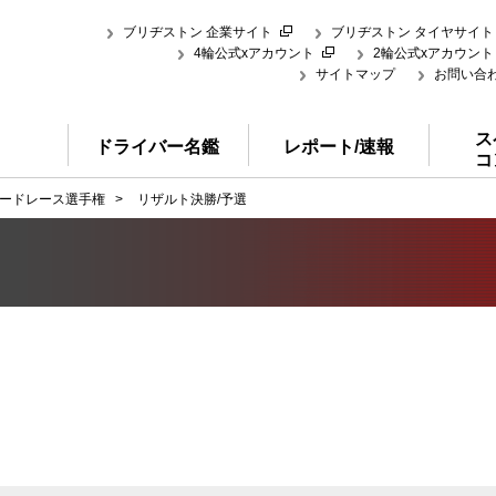
ブリヂストン 企業サイト
ブリヂストン タイヤサイト
4輪公式xアカウント
2輪公式xアカウント
サイトマップ
お問い合
ス
ドライバー名鑑
レポート/速報
コ
ードレース選手権
>
リザルト決勝/予選