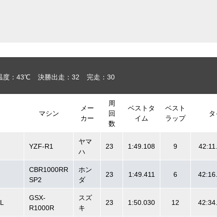
温度：43℃
決勝出走：32
完走：30
周
メー
ベストタ
ベスト
マシン
回
タ
カー
イム
ラップ
数
ヤマ
YZF-R1
23
1:49.108
9
42:11
ハ
CBR1000RR
ホン
23
1:49.411
6
42:16
SP2
ダ
GSX-
スズ
L
23
1:50.030
12
42:34
R1000R
キ