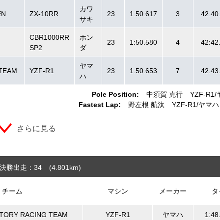
カワ
EN
ZX-10RR
23
1:50.617
3
42:40
サキ
CBR1000RR
ホン
23
1:50.580
4
42:42
SP2
ダ
ヤマ
TEAM
YZF-R1
23
1:50.653
7
42:43
ハ
Pole Position:
中須賀 克行
YZF-R1
Fastest Lap:
野左根 航汰
YZF-R1
ヤマハ
さらに見る
決勝出走：34
(4.801
km
)
チーム
マシン
メーカー
タ
TORY RACING TEAM
YZF-R1
ヤマハ
1:48