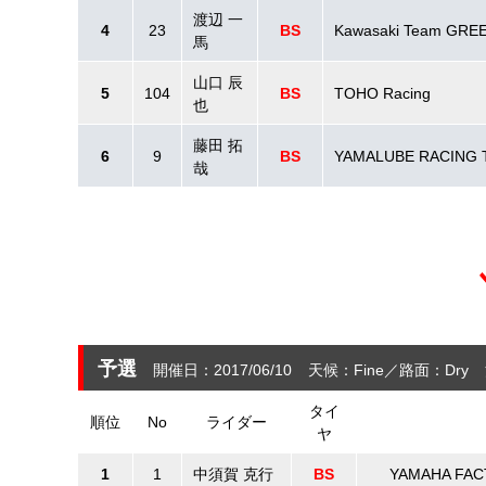
渡辺 一
4
23
BS
Kawasaki Team GRE
馬
山口 辰
5
104
BS
TOHO Racing
也
藤田 拓
6
9
BS
YAMALUBE RACING 
哉
予選
開催日：2017/06/10
天候：Fine
路面：Dry
タイ
順位
No
ライダー
ヤ
1
1
中須賀 克行
BS
YAMAHA FAC