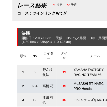
レース結果
決勝
予選
コース：ツインリンクもてぎ
決勝
開催日：2017/06/11
天候：Cloudy
路面：Dry
路面
(4.801
km
x 23laps = 110.423
km
)
ライダ
タイ
順位
No
チーム
ー
ヤ
野左根
YAMAHA FACTORY
1
5
BS
航汰
RACING TEAM #5
MuSASHi RT HARC-
2
634
高橋 巧
BS
PRO.Honda
津田 拓
3
12
BS
ヨシムラスズキMOTU
也