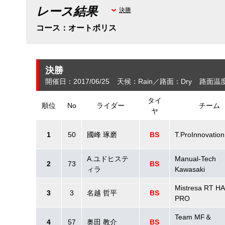
レース結果
決勝
コース：オートポリス
決勝
開催日：2017/06/25
天候：Rain
路面：Dry
路面温度
タイ
順位
No
ライダー
チーム
ヤ
1
50
國峰 琢磨
BS
T.ProInnovation
A.ユドヒステ
Manual-Tech
2
73
BS
ィラ
Kawasaki
Mistresa RT H
3
3
名越 哲平
BS
PRO
Team MF＆
4
57
奥田 教介
BS