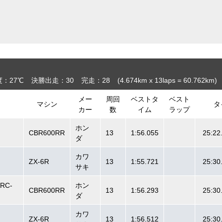
：27℃
決勝出走：30
完走：28
(4.674
km
x 13laps = 60.762
km
)
メー
周回
ベストタ
ベスト
マシン
タ
カー
数
イム
ラップ
ホン
CBR600RR
13
1:56.055
25:22
ダ
カワ
ZX-6R
13
1:55.721
25:30
サキ
ARC-
ホン
CBR600RR
13
1:56.293
25:30
ダ
カワ
ZX-6R
13
1:56.512
25:30