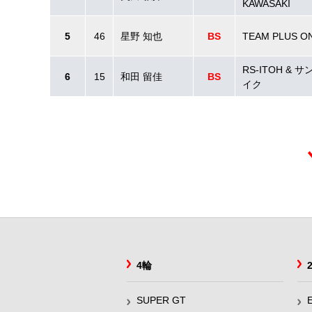
KAWASAKI
5
46
星野 知也
BS
TEAM PLUS O
RS-ITOH & 
6
15
和田 留佳
BS
イク
4輪
SUPER GT