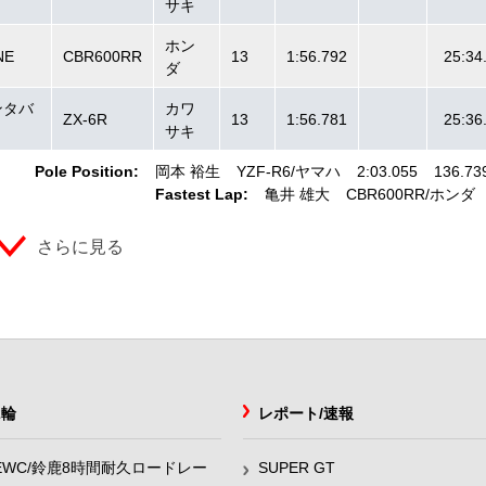
サキ
ホン
NE
CBR600RR
13
1:56.792
25:34
ダ
サンタバ
カワ
ZX-6R
13
1:56.781
25:36
サキ
Pole Position:
岡本 裕生
YZF-R6
ヤマハ
2:03.055
136.73
Fastest Lap:
亀井 雄大
CBR600RR
ホンダ
さらに見る
2輪
レポート/速報
EWC/鈴鹿8時間耐久ロードレー
SUPER GT