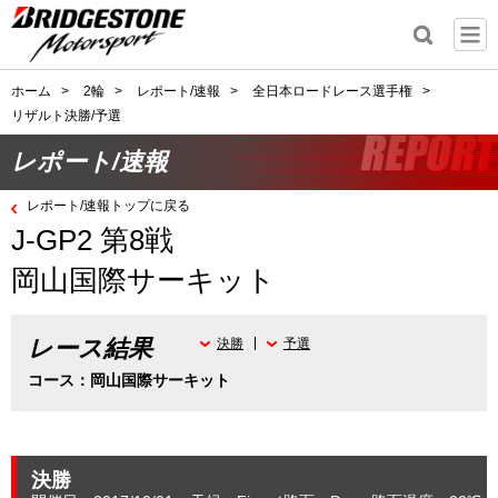
ホーム
>
2輪
>
レポート/速報
>
全日本ロードレース選手権
>
リザルト決勝/予選
レポート/速報
レポート/速報トップに戻る
J-GP2 第8戦
岡山国際サーキット
レース結果
決勝
予選
コース：岡山国際サーキット
決勝