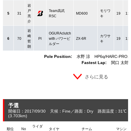
岩
戸
Team高武
モリワ
5
31
MD600
19
1:3
亮
RSC
キ
介
岩
OGURAclutch
崎
カワサ
6
70
PI
with パワービ
ZX-6R
19
1:3
哲
キ
ルダー
朗
Pole Position:
水野 涼
HP6q
HARC-PRO.
Fastest Lap:
関口 太郎
さらに見る
予選
開催日：2017/09/30
天候：Fine
路面：Dry
路面温度：31℃
(3.703
km
)
ライダ
順位
No
タイヤ
チーム
マシン