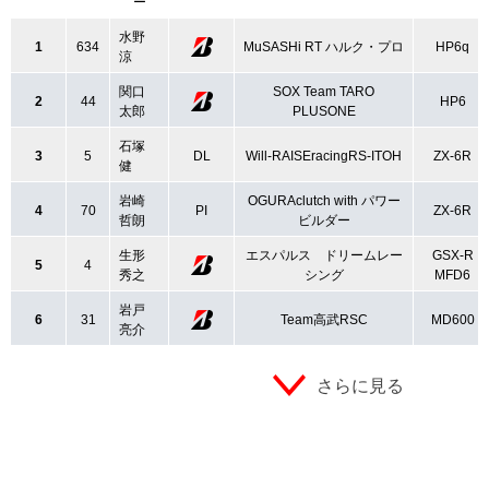
ー
水野
1
634
MuSASHi RT ハルク・プロ
HP6q
涼
関口
SOX Team TARO
2
44
HP6
太郎
PLUSONE
石塚
3
5
DL
Will-RAISEracingRS-ITOH
ZX-6R
健
岩崎
OGURAclutch with パワー
4
70
PI
ZX-6R
哲朗
ビルダー
生形
エスパルス ドリームレー
GSX-R
5
4
秀之
シング
MFD6
岩戸
6
31
Team高武RSC
MD600
亮介
さらに見る