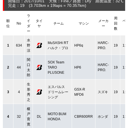
開催日：2017/10/01
天候：Fine
路面：Dry
路面温度：32℃
完走：19
(3.703
km
x 19laps = 70.357
km
)
ラ
周
順
イ
タイ
メーカ
ベ
No
チーム
マシン
回
位
ダ
ヤ
ー
数
ー
水
MuSASHi RT
HARC-
1
634
野
HP6q
19
1:3
ハルク・プロ
PRO.
涼
関
SOX Team
口
HARC-
2
44
TARO
HP6
19
1:3
太
PRO.
PLUSONE
郎
生
エスパルス
形
GSX-R
3
4
ドリームレー
スズキ
19
1:3
秀
MFD6
シング
之
榎
戸
MOTO BUM
4
32
DL
CBR600RR
ホンダ
19
1:3
育
HONDA
寛