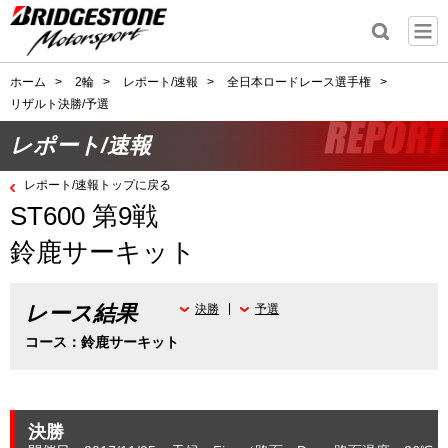
ホーム
>
2輪
>
レポート/速報
>
全日本ロードレース選手権
>
リザルト決勝/予選
レポート/速報
レポート/速報トップに戻る
ST600 第9戦
鈴鹿サーキット
レース結果
決勝
予選
コース：鈴鹿サーキット
決勝