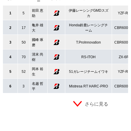
ー
前田 恵
伊藤レーシングGMDスズ
1
5
YZF-R6
助
カ
亀井 雄
Honda鈴鹿レーシングチ
2
17
CBR600R
大
ーム
國峰 琢
3
50
T.ProInnovation
CBR600R
磨
清末 尚
4
70
RS-ITOH
ZX-6R
樹
岡本 裕
5
52
51ガレージチームイワキ
YZF-R6
生
名越 哲
6
3
Mistresa RT HARC-PRO
CBR600R
平
さらに見る