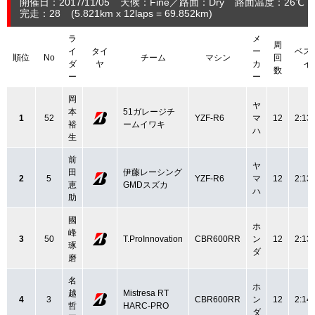
開催日：2017/11/05
天候：Fine
路面：Dry
路面温度：26℃
完走：28
(5.821
km
x 12laps = 69.852
km
)
ラ
メ
周
イ
タイ
ー
ベス
順位
No
チーム
マシン
回
ダ
ヤ
カ
イ
数
ー
ー
岡
ヤ
本
51ガレージチ
1
52
YZF-R6
マ
12
2:13
裕
ームイワキ
ハ
生
前
ヤ
田
伊藤レーシング
2
5
YZF-R6
マ
12
2:13
恵
GMDスズカ
ハ
助
國
ホ
峰
3
50
T.ProInnovation
CBR600RR
ン
12
2:13
琢
ダ
磨
名
ホ
越
Mistresa RT
4
3
CBR600RR
ン
12
2:14
哲
HARC-PRO
ダ