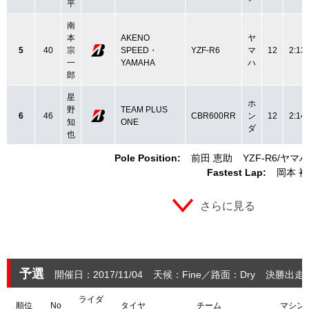
平
南
本
AKENO
ヤ
5
40
宗
SPEED・
YZF-R6
マ
12
2:13
一
YAMAHA
ハ
郎
星
ホ
野
TEAM PLUS
6
46
CBR600RR
ン
12
2:14
知
ONE
ダ
也
Pole Position:
前田 恵助
YZF-R6
ヤマハ
Fastest Lap:
岡本 
さらに見る
予選
開催日：2017/11/04
天候：Fine
路面：Dry
決勝出走：
ライダ
順位
No
タイヤ
チーム
マシン