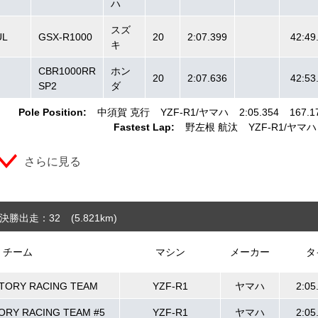
ハ
スズ
L
GSX-R1000
20
2:07.399
42:49
キ
CBR1000RR
ホン
20
2:07.636
42:53
SP2
ダ
Pole Position:
中須賀 克行
YZF-R1
ヤマハ
2:05.354
167.1
Fastest Lap:
野左根 航汰
YZF-R1
ヤマハ
さらに見る
決勝出走：32
(5.821
km
)
チーム
マシン
メーカー
タ
TORY RACING TEAM
YZF-R1
ヤマハ
2:05
ORY RACING TEAM #5
YZF-R1
ヤマハ
2:05