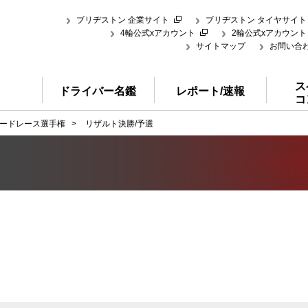
ブリヂストン 企業サイト
ブリヂストン タイヤサイト
4輪公式xアカウント
2輪公式xアカウント
サイトマップ
お問い合
ス
ドライバー名鑑
レポート/速報
コ
ードレース選手権
>
リザルト決勝/予選