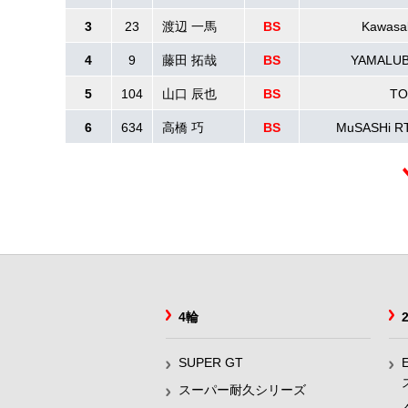
3
23
渡辺 一馬
BS
Kawasa
4
9
藤田 拓哉
BS
YAMALUB
5
104
山口 辰也
BS
TO
6
634
高橋 巧
BS
MuSASHi R
4輪
SUPER GT
スーパー耐久シリーズ