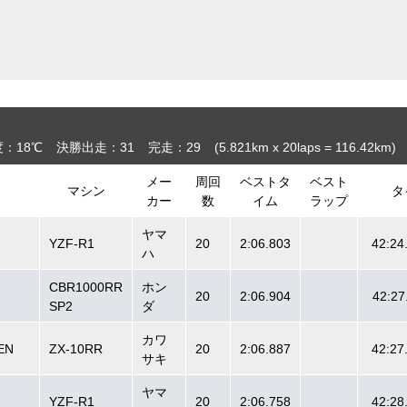
：18℃
決勝出走：31
完走：29
(5.821
km
x 20laps = 116.42
km
)
メー
周回
ベストタ
ベスト
マシン
タ
カー
数
イム
ラップ
ヤマ
YZF-R1
20
2:06.803
42:24
ハ
CBR1000RR
ホン
20
2:06.904
42:27
SP2
ダ
カワ
EN
ZX-10RR
20
2:06.887
42:27
サキ
ヤマ
YZF-R1
20
2:06.758
42:28