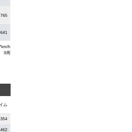
.765
.641
7km/h
9周
イム
.354
.462