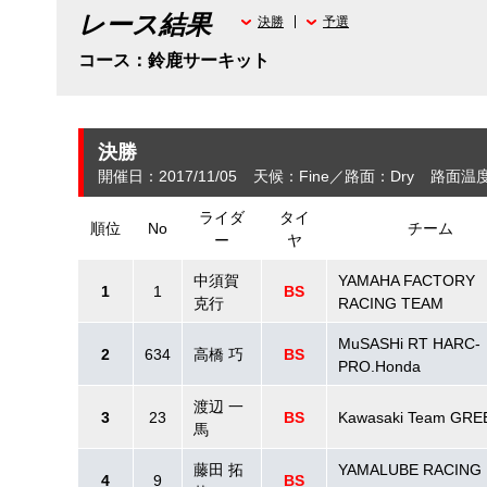
レース結果
決勝
予選
コース：鈴鹿サーキット
決勝
開催日：2017/11/05
天候：Fine
路面：Dry
路面温度
ライダ
タイ
順位
No
チーム
ー
ヤ
中須賀
YAMAHA FACTORY
1
1
BS
克行
RACING TEAM
MuSASHi RT HARC-
2
634
高橋 巧
BS
PRO.Honda
渡辺 一
3
23
BS
Kawasaki Team GRE
馬
藤田 拓
YAMALUBE RACING
4
9
BS