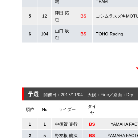
哉
TEAM
津田 拓
5
12
BS
ヨシムラスズキMOTU
也
山口 辰
6
104
BS
TOHO Racing
也
予選
開催日：2017/11/04
天候：Fine
路面：Dry
タイ
順位
No
ライダー
ヤ
1
1
中須賀 克行
BS
YAMAHA FAC
2
5
野左根 航汰
BS
YAMAHA FACT