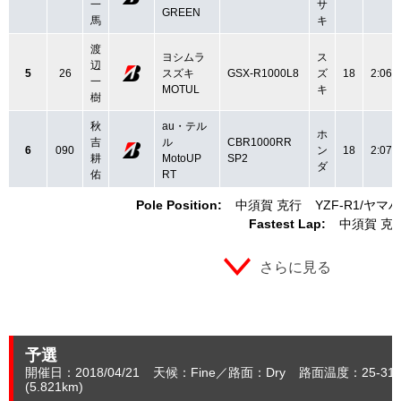
一
サ
GREEN
馬
キ
渡
ヨシムラ
ス
辺
5
26
スズキ
GSX-R1000L8
ズ
18
2:06.
一
MOTUL
キ
樹
秋
au・テル
ホ
吉
ル
CBR1000RR
6
090
ン
18
2:07.
耕
MotoUP
SP2
ダ
佑
RT
Pole Position:
中須賀 克行
YZF-R1
ヤマハ
Fastest Lap:
中須賀 克
さらに見る
予選
開催日：2018/04/21
天候：Fine
路面：Dry
路面温度：25-31
(5.821
km
)