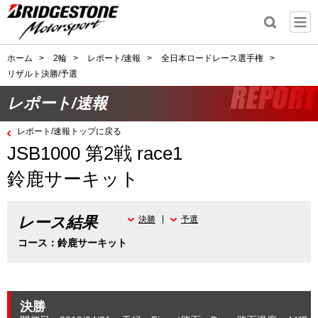
ホーム
>
2輪
>
レポート/速報
>
全日本ロードレース選手権
>
リザルト決勝/予選
レポート/速報
レポート/速報トップに戻る
JSB1000 第2戦 race1
鈴鹿サーキット
レース結果
決勝
予選
コース：鈴鹿サーキット
決勝