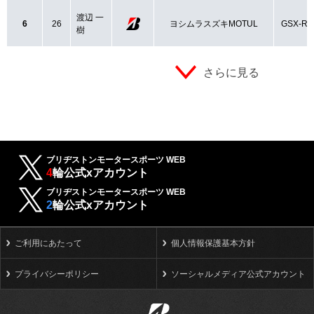
渡辺 一
6
26
ヨシムラスズキMOTUL
GSX-R1
樹
さらに見る
ブリヂストンモータースポーツ WEB
4
輪公式xアカウント
ブリヂストンモータースポーツ WEB
2
輪公式xアカウント
ご利用にあたって
個人情報保護基本方針
プライバシーポリシー
ソーシャルメディア公式アカウント