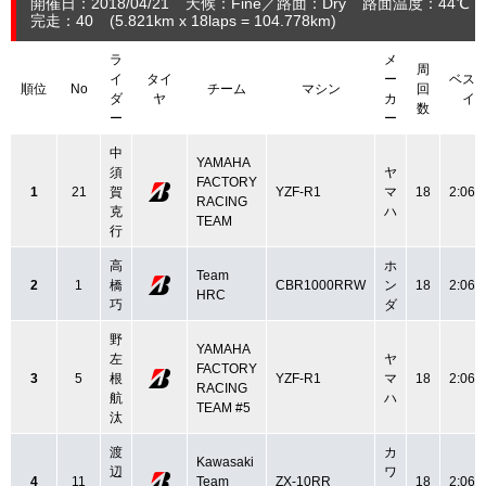
開催日：2018/04/21
天候：Fine
路面：Dry
路面温度：44℃
完走：40
(5.821
km
x 18laps = 104.778
km
)
ラ
メ
周
イ
タイ
ー
ベス
順位
No
チーム
マシン
回
ダ
ヤ
カ
イ
数
ー
ー
中
YAMAHA
須
ヤ
FACTORY
1
21
賀
YZF-R1
マ
18
2:06.
RACING
克
ハ
TEAM
行
高
ホ
Team
2
1
橋
CBR1000RRW
ン
18
2:06.
HRC
巧
ダ
野
YAMAHA
左
ヤ
FACTORY
3
5
根
YZF-R1
マ
18
2:06.
RACING
航
ハ
TEAM #5
汰
渡
カ
Kawasaki
辺
ワ
4
11
Team
ZX-10RR
18
2:06.