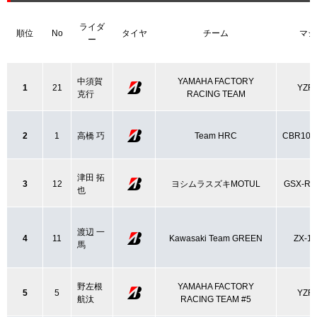
ライダ
順位
No
タイヤ
チーム
マシ
ー
中須賀
YAMAHA FACTORY
1
21
YZF-
克行
RACING TEAM
2
1
高橋 巧
Team HRC
CBR10
津田 拓
3
12
ヨシムラスズキMOTUL
GSX-R1
也
渡辺 一
4
11
Kawasaki Team GREEN
ZX-1
馬
野左根
YAMAHA FACTORY
5
5
YZF-
航汰
RACING TEAM #5