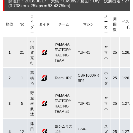
開催日：2018/06/17
天候：Cloudy
路面：Dry
決勝出走：27
(3.738
km
x 25laps = 93.4375
km
)
ラ
メ
周
イ
ー
ベスト
順位
No
タイヤ
チーム
マシン
回
ダ
カ
イム
数
ー
ー
中
YAMAHA
須
ヤ
FACTORY
1
21
賀
YZF-R1
マ
25
1:26.7
RACING
克
ハ
TEAM
行
高
ホ
CBR1000RR
2
1
橋
Team HRC
ン
25
1:26.4
SP2
巧
ダ
野
YAMAHA
左
ヤ
FACTORY
3
5
根
YZF-R1
マ
25
1:27.2
RACING
航
ハ
TEAM #5
汰
津
ヨシムラス
ス
田
GSX-
4
12
ズキ
ズ
25
1:27.6