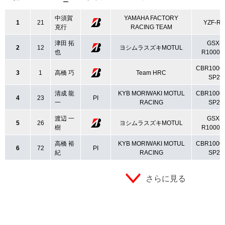
ー
中須賀
YAMAHA FACTORY
1
21
YZF-R1
克行
RACING TEAM
津田 拓
GSX-
2
12
ヨシムラスズキMOTUL
也
R1000L
CBR1000
3
1
高橋 巧
Team HRC
SP2
清成 龍
KYB MORIWAKI MOTUL
CBR1000
4
23
PI
一
RACING
SP2
渡辺 一
GSX-
5
26
ヨシムラスズキMOTUL
樹
R1000L
高橋 裕
KYB MORIWAKI MOTUL
CBR1000
6
72
PI
紀
RACING
SP2
さらに見る