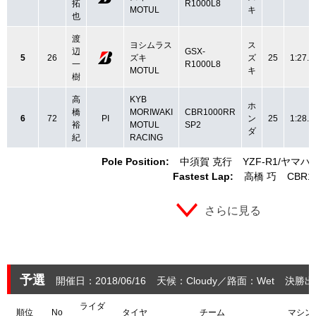
拓
R1000L8
MOTUL
キ
也
渡
ヨシムラス
ス
辺
GSX-
5
26
ズキ
ズ
25
1:27.7
一
R1000L8
MOTUL
キ
樹
高
KYB
ホ
橋
MORIWAKI
CBR1000RR
6
72
PI
ン
25
1:28.2
裕
MOTUL
SP2
ダ
紀
RACING
Pole Position:
中須賀 克行
YZF-R1
ヤマハ
Fastest Lap:
高橋 巧
CBR1
さらに見る
予選
開催日：2018/06/16
天候：Cloudy
路面：Wet
決勝出
ライダ
順位
No
タイヤ
チーム
マシン