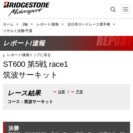
ホーム
>
2輪
>
レポート/速報
>
全日本ロードレース選手権
>
リザルト決勝/予選
レポート/速報
レポート/速報トップに戻る
ST600 第5戦 race1
筑波サーキット
レース結果
決勝
予選
コース：筑波サーキット
決勝