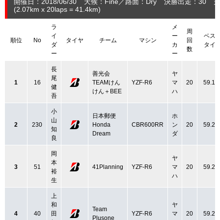
開催日：2018/06/30
天候：Fine
路面：Dry
決勝出走：30
完
(2.07
km
x 20laps = 41.4
km
)
ラ
メ
周
イ
ー
ベス
順位
No
タイヤ
チーム
マシン
回
ダ
カ
タイ
数
ー
ー
長
善光会
ヤ
尾
1
16
TEAMけん
YZF-R6
マ
20
59.12
健
けん＋BEE
ハ
吾
小
日本郵便
ホ
山
2
230
Honda
CBR600RR
ン
20
59.23
知
Dream
ダ
良
岡
ヤ
本
3
51
41Planning
YZF-R6
マ
20
59.26
裕
ハ
生
上
和
ヤ
Team
4
40
田
YZF-R6
マ
20
59.27
Plusone