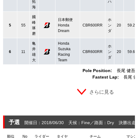
拓
ハ
海
國
日本郵便
ホ
峰
5
55
Honda
CBR600RR
ン
20
59.27
琢
Dream
ダ
磨
亀
Honda
ホ
井
Suzuka
6
11
CBR600RR
ン
20
59.68
雄
Racing
ダ
大
Team
Pole Position:
長尾 健吾
Fastest Lap:
長尾 
さらに見る
予選
開催日：2018/06/30
天候：Fine
路面：Dry
決勝出走：
順位
No
ライダー
タイヤ
チーム
マシン