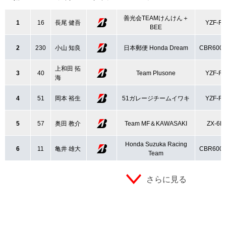
善光会TEAMけんけん＋
1
16
長尾 健吾
YZF-R
BEE
2
230
小山 知良
日本郵便 Honda Dream
CBR600
上和田 拓
3
40
Team Plusone
YZF-R
海
4
51
岡本 裕生
51ガレージチームイワキ
YZF-R
5
57
奥田 教介
Team MF＆KAWASAKI
ZX-6R
Honda Suzuka Racing
6
11
亀井 雄大
CBR600
Team
さらに見る