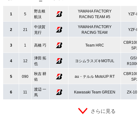
ー
野左根
YAMAHA FACTORY
1
5
YZF-R
航汰
RACING TEAM #5
中須賀
YAMAHA FACTORY
2
21
YZF-R
克行
RACING TEAM
CBR100
3
1
高橋 巧
Team HRC
SP2
津田 拓
GSX-
4
12
ヨシムラスズキMOTUL
也
R1000
秋吉 耕
CBR100
5
090
au・テルル MotoUP RT
佑
SP2
渡辺 一
6
11
Kawasaki Team GREEN
ZX-10
馬
さらに見る