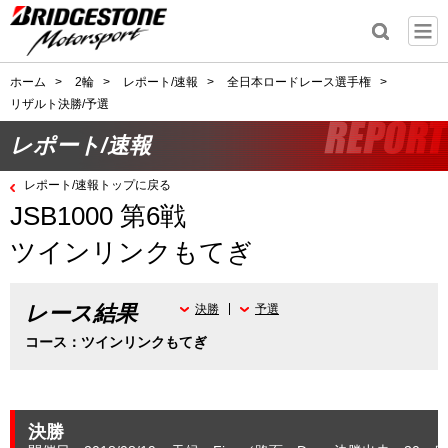
ホーム
>
2輪
>
レポート/速報
>
全日本ロードレース選手権
>
リザルト決勝/予選
レポート/速報
レポート/速報トップに戻る
JSB1000 第6戦
ツインリンクもてぎ
レース結果
決勝
予選
コース：ツインリンクもてぎ
決勝