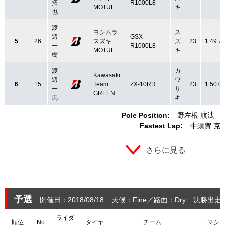
拓
R1000L8
MOTUL
キ
也
渡
ヨシムラ
ス
辺
GSX-
5
26
スズキ
ズ
23
1:49.7
一
R1000L8
MOTUL
キ
樹
渡
カ
Kawasaki
辺
ワ
6
15
Team
ZX-10RR
23
1:50.0
一
サ
GREEN
馬
キ
Pole Position:
野左根 航汰
Fastest Lap:
中須賀 克
さらに見る
予選
開催日：2018/08/18
天候：Fine
路面：Dry
決勝出走：
ライダ
順位
No
タイヤ
チーム
マシ