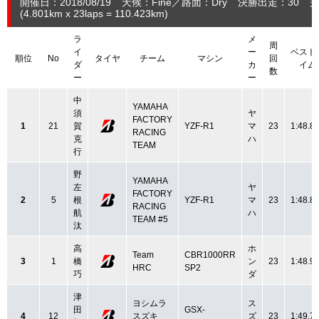
開催日：2018/08/19
天候：Fine
路面：Dry
決勝出走：30
完
(4.801
km
x 23laps = 110.423
km
)
ラ
メ
周
イ
ー
ベスト
順位
No
タイヤ
チーム
マシン
回
ダ
カ
イム
数
ー
ー
中
YAMAHA
須
ヤ
FACTORY
1
21
賀
YZF-R1
マ
23
1:48.8
RACING
克
ハ
TEAM
行
野
YAMAHA
左
ヤ
FACTORY
2
5
根
YZF-R1
マ
23
1:48.8
RACING
航
ハ
TEAM #5
汰
高
ホ
Team
CBR1000RR
3
1
橋
ン
23
1:48.9
HRC
SP2
巧
ダ
津
ヨシムラ
ス
田
GSX-
4
12
スズキ
ズ
23
1:49.7