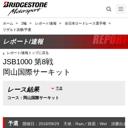
ホーム
>
2輪
>
レポート/速報
>
全日本ロードレース選手権
>
リザルト決勝/予選
レポート/速報
レポート/速報トップに戻る
JSB1000 第8戦
岡山国際サーキット
レース結果
予選
コース：岡山国際サーキット
予選
開催日：2018/09/29
天候：Rain
路面：Wet
決勝出走