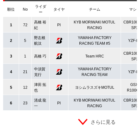
ライダ
順位
No
タイヤ
チーム
マシ
ー
高橋 裕
KYB MORIWAKI MOTUL
CBR100
1
72
PI
紀
RACING
SP2
野左根
YAMAHA FACTORY
2
5
YZF-R
航汰
RACING TEAM #5
CBR100
3
1
高橋 巧
Team HRC
SP2
中須賀
YAMAHA FACTORY
4
21
YZF-R
克行
RACING TEAM
津田 拓
GSX-
5
12
ヨシムラスズキMOTUL
也
R1000
清成 龍
KYB MORIWAKI MOTUL
CBR100
6
23
PI
一
RACING
SP2
さらに見る