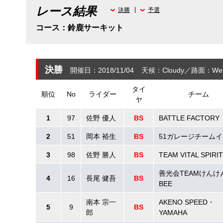
レース結果
決勝
予選
コース：鈴鹿サーキット
決勝
開催日：2018/11/04
天候：Cloudy
路面：We
タイ
順位
No
ライダー
チーム
ヤ
1
97
佐野 優人
BS
BATTLE FACTORY
2
51
岡本 裕生
BS
51ガレージチーム
3
98
佐野 勝人
BS
TEAM VITAL SPIRIT
善光会TEAMけんけ
4
16
長尾 健吾
BS
BEE
南本 宗一
AKENO SPEED・
5
9
BS
郎
YAMAHA