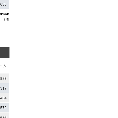
.635
8km/h
9周
イム
.983
.317
.464
.572
.626