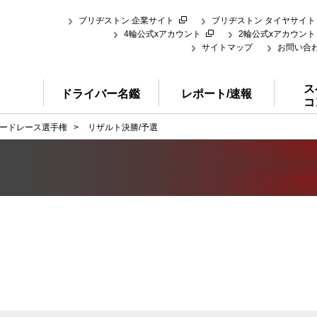
ブリヂストン 企業サイト
ブリヂストン タイヤサイト
4輪公式xアカウント
2輪公式xアカウント
サイトマップ
お問い合
ス
ドライバー名鑑
レポート/速報
コ
ードレース選手権
>
リザルト決勝/予選