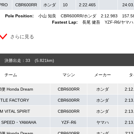
-PRO
CBR600RR
ホンダ
10
2:22.465
24:03
Pole Position:
小山 知良
CBR600RR
ホンダ
2:12.983
157.5
Fastest Lap:
長尾 健吾
YZF-R6
ヤマハ
さらに見る
決勝出走：33
(5.821
km
)
チーム
マシン
メーカー
タ
 Honda Dream
CBR600RR
ホンダ
2:12
TTLE FACTORY
CBR600RR
ホンダ
2:13
M VITAL SPIRIT
CBR600RR
ホンダ
2:13
 SPEED・YAMAHA
YZF-R6
ヤマハ
2:13
 Honda Dream
CBR600RR
ホンダ
2'13