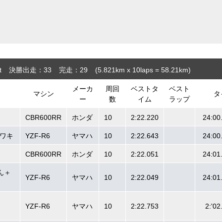
t
決勝出走：33
完走：29
(5.821
km
x 10laps = 58.21
km
)
メーカ
周回
ベストタ
ベスト
マシン
タ
ー
数
イム
ラップ
CBR600RR
ホンダ
10
2:22.220
24:00
イワキ
YZF-R6
ヤマハ
10
2:22.643
24:00
CBR600RR
ホンダ
10
2:22.051
24:01
ん＋
YZF-R6
ヤマハ
10
2:22.049
24:01
YZF-R6
ヤマハ
10
2:22.753
2:'02