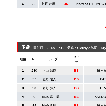
6
71
上原 大輝
BS
Mistresa RT HARC
予選
開催日：2018/11/03
天候：Cloudy
路面：Dry
タイ
順位
No
ライダー
ヤ
1
230
小山 知良
BS
日本郵便
2
97
佐野 優人
BS
BA
3
98
佐野 勝人
BS
TEA
4
9
南本 宗一郎
BS
AKENO
5
55
國峰 琢磨
BS
日本郵便