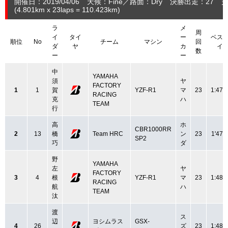
開催日：2019/04/06
天候：Fine
路面：Dry
決勝出走：27
完
(4.801
km
x 23laps = 110.423
km
)
ラ
メ
周
イ
タイ
ー
ベス
順位
No
チーム
マシン
回
ダ
ヤ
カ
イ
数
ー
ー
中
YAMAHA
須
ヤ
FACTORY
1
1
賀
YZF-R1
マ
23
1:47.
RACING
克
ハ
TEAM
行
高
ホ
CBR1000RR
2
13
橋
Team HRC
ン
23
1'47.
SP2
巧
ダ
野
YAMAHA
左
ヤ
FACTORY
3
4
根
YZF-R1
マ
23
1:48.
RACING
航
ハ
TEAM
汰
渡
ス
辺
ヨシムラス
GSX-
4
26
ズ
23
1:48.