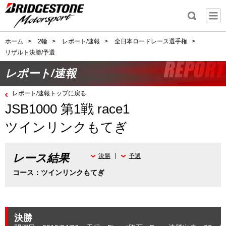
ホーム
>
2輪
>
レポート/速報
>
全日本ロードレース選手権
>
リザルト決勝/予選
レポート/速報
レポート/速報トップに戻る
JSB1000 第1戦 race1
ツインリンクもてぎ
レース結果
決勝
予選
コース：ツインリンクもてぎ
決勝