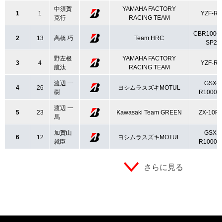
中須賀
YAMAHA FACTORY
1
1
YZF-R1
克行
RACING TEAM
CBR1000
2
13
高橋 巧
Team HRC
SP2
野左根
YAMAHA FACTORY
3
4
YZF-R1
航汰
RACING TEAM
渡辺 一
GSX-
4
26
ヨシムラスズキMOTUL
樹
R1000L
渡辺 一
5
23
Kawasaki Team GREEN
ZX-10R
馬
加賀山
GSX-
6
12
ヨシムラスズキMOTUL
就臣
R1000L
さらに見る