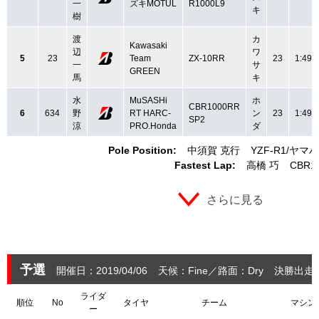
一
ズキMOTUL
R1000L9
キ
樹
渡
カ
Kawasaki
辺
ワ
5
23
Team
ZX-10RR
23
1:49.
一
サ
GREEN
馬
キ
水
MuSASHi
ホ
CBR1000RR
6
634
野
RT HARC-
ン
23
1:49.
SP2
涼
PRO.Honda
ダ
Pole Position:
中須賀 克行
YZF-R1
ヤマハ
Fastest Lap:
高橋 巧
CBR1
さらに見る
予選
開催日：2019/04/06
天候：Fine
路面：Dry
決勝出走：
ライダ
順位
No
タイヤ
チーム
マシン
ー