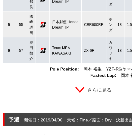
知
Dream TP
ダ
良
國
ホ
峰
日本郵便 Honda
5
55
CBR600RR
ン
18
1:54
琢
Dream TP
ダ
磨
奥
カ
田
Team MF＆
ワ
6
57
ZX-6R
18
1:55
教
KAWASAKI
サ
介
キ
Pole Position:
岡本 裕生
YZF-R6
ヤマハ
Fastest Lap:
岡本 
さらに見る
予選
開催日：2019/04/06
天候：Fine
路面：Dry
決勝出走：