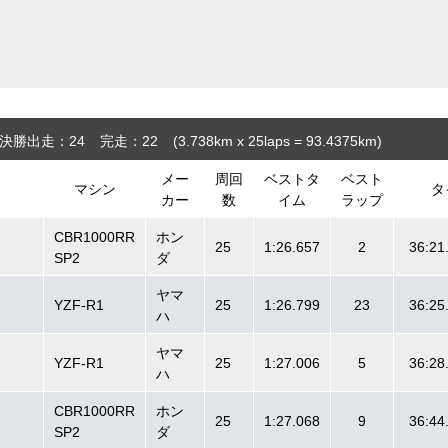
決勝出走：24
完走：22
(3.738
km
x 25laps = 93.4375
km
)
メー
周回
ベストタ
ベスト
マシン
タ
カー
数
イム
ラップ
CBR1000RR
ホン
25
1:26.657
2
36:21
SP2
ダ
ヤマ
YZF-R1
25
1:26.799
23
36:25
ハ
ヤマ
YZF-R1
25
1:27.006
5
36:28
ハ
CBR1000RR
ホン
25
1:27.068
9
36:44
SP2
ダ