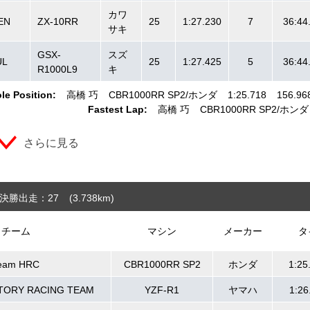
カワ
EN
ZX-10RR
25
1:27.230
7
36:44
サキ
GSX-
スズ
L
25
1:27.425
5
36:44
R1000L9
キ
le Position:
高橋 巧
CBR1000RR SP2
ホンダ
1:25.718
156.96
Fastest Lap:
高橋 巧
CBR1000RR SP2
ホンダ
さらに見る
決勝出走：27
(3.738
km
)
チーム
マシン
メーカー
タ
eam HRC
CBR1000RR SP2
ホンダ
1:25
TORY RACING TEAM
YZF-R1
ヤマハ
1:26