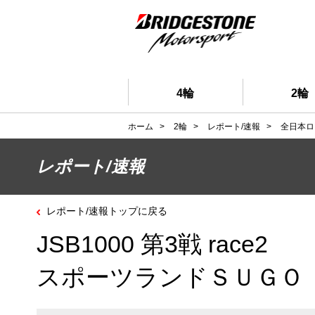
4輪
2輪
ホーム
>
2輪
>
レポート/速報
>
全日本ロ
レポート/速報
レポート/速報トップに戻る
JSB1000 第3戦 race2
スポーツランドＳＵＧＯ