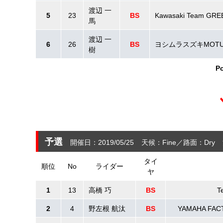
渡辺 一
5
23
BS
Kawasaki Team GRE
馬
渡辺 一
6
26
BS
ヨシムラスズキMOTU
樹
Po
予選
開催日：2019/05/25
天候：Fine
路面：Dry
タイ
順位
No
ライダー
ヤ
1
13
高橋 巧
BS
T
2
4
野左根 航汰
BS
YAMAHA FAC