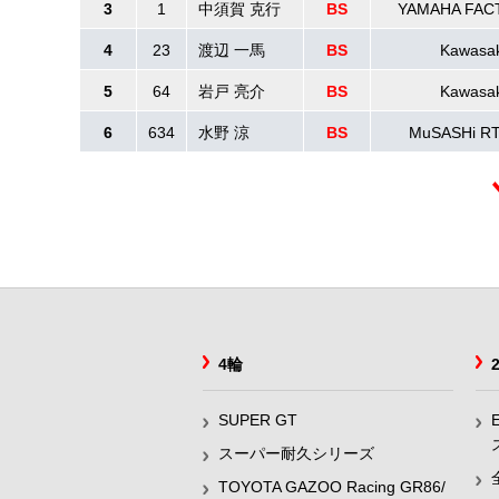
3
1
中須賀 克行
BS
YAMAHA FAC
4
23
渡辺 一馬
BS
Kawasa
5
64
岩戸 亮介
BS
Kawasa
6
634
水野 涼
BS
MuSASHi R
4輪
SUPER GT
スーパー耐久シリーズ
TOYOTA GAZOO Racing GR86/