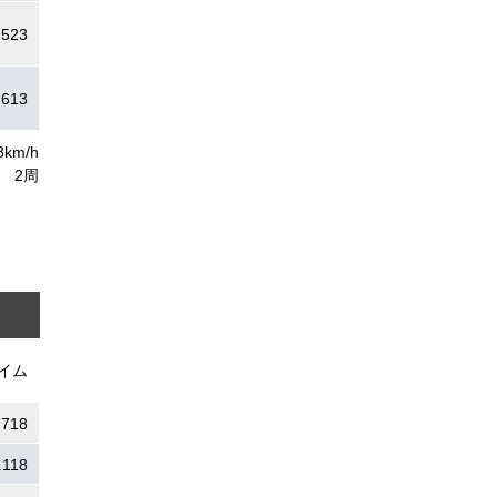
.523
.613
8km/h
2周
イム
.718
.118