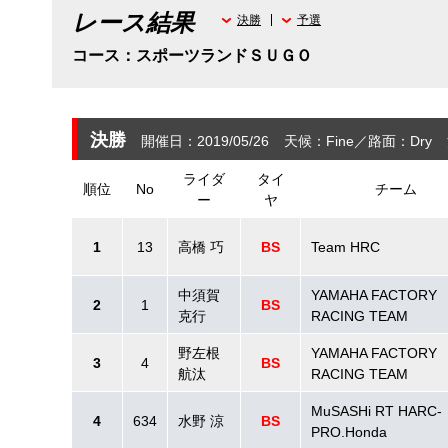
レース結果
決勝
予選
コース：スポーツランドＳＵＧＯ
決勝
開催日：2019/05/26
天候：Fine
路面：Dry
ライダ
タイ
順位
No
チーム
ー
ヤ
1
13
高橋 巧
BS
Team HRC
中須賀
YAMAHA FACTORY
2
1
BS
克行
RACING TEAM
野左根
YAMAHA FACTORY
3
4
BS
航汰
RACING TEAM
MuSASHi RT HARC-
4
634
水野 涼
BS
PRO.Honda