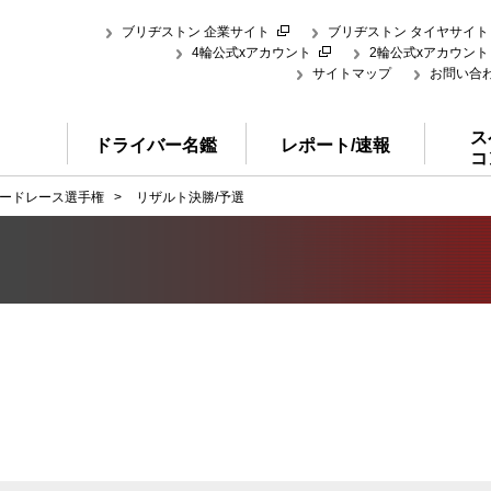
ブリヂストン 企業サイト
ブリヂストン タイヤサイト
4輪公式xアカウント
2輪公式xアカウント
サイトマップ
お問い合
ス
ドライバー名鑑
レポート/速報
コ
ードレース選手権
>
リザルト決勝/予選