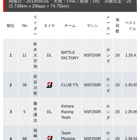
開催日：2019/05/26
天候：Fine
路面：Dry
決勝出走：20
完
(3.738
km
x 20laps = 74.75
km
)
ラ
メ
周
イ
ー
ベストタ
順位
No
タイヤ
チーム
マシン
回
ダ
カ
イム
数
ー
ー
鈴
木
ホ
BATTLE
1
11
大
DL
NSF250R
ン
20
1:35.411
FACTORY
空
ダ
翔
長
ホ
谷
2
36
CLUB Y'S
NSF250R
ン
20
1:35.659
川
ダ
聖
藤
Kohara
ホ
井
3
5
DL
Racing
NSF250R
ン
20
1:35.861
謙
Team
ダ
汰
福
Team
ホ
嶋
4
88
Plusone
NSF250R
ン
20
1:36.015