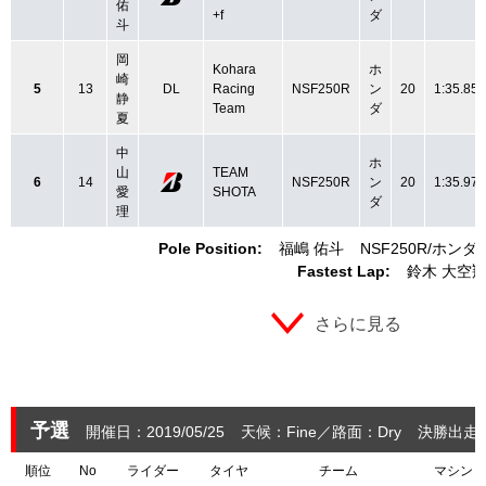
佑
+f
ダ
斗
岡
Kohara
ホ
崎
5
13
DL
Racing
NSF250R
ン
20
1:35.851
静
Team
ダ
夏
中
ホ
山
TEAM
6
14
NSF250R
ン
20
1:35.973
愛
SHOTA
ダ
理
Pole Position:
福嶋 佑斗
NSF250R
ホンダ
Fastest Lap:
鈴木 大空
さらに見る
予選
開催日：2019/05/25
天候：Fine
路面：Dry
決勝出走：
順位
No
ライダー
タイヤ
チーム
マシン