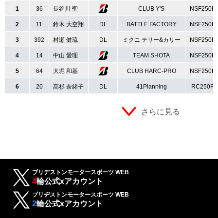
1
36
長谷川 聖
CLUB Y'S
NSF250R
2
11
鈴木 大空翔
DL
BATTLE FACTORY
NSF250R
3
392
村瀬 健琉
DL
ミクニ テリー&カリー
NSF250R
4
14
中山 愛理
TEAM SHOTA
NSF250R
5
64
大堀 和基
CLUB HARC-PRO
NSF250R
6
20
高杉 奈緒子
DL
41Planning
RC250R
さらに見る
ブリヂストンモータースポーツ WEB
4
輪公式xアカウント
ブリヂストンモータースポーツ WEB
2
輪公式xアカウント