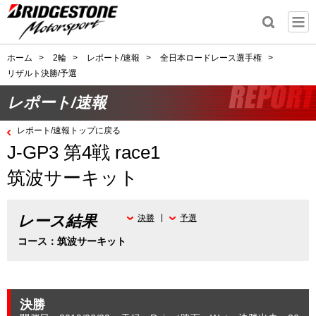
ホーム
>
2輪
>
レポート/速報
>
全日本ロードレース選手権
>
リザルト決勝/予選
レポート/速報
レポート/速報トップに戻る
J-GP3 第4戦 race1
筑波サーキット
レース結果
決勝
予選
コース：筑波サーキット
決勝