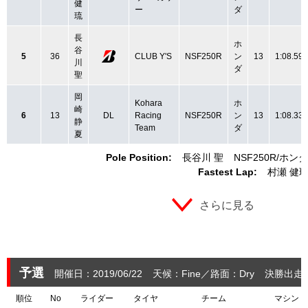
健
ー
ダ
琉
長
ホ
谷
5
36
CLUB Y'S
NSF250R
ン
13
1:08.590
川
ダ
聖
岡
Kohara
ホ
崎
6
13
DL
Racing
NSF250R
ン
13
1:08.330
静
Team
ダ
夏
Pole Position:
長谷川 聖
NSF250R
ホンダ
Fastest Lap:
村瀬 健
さらに見る
予選
開催日：2019/06/22
天候：Fine
路面：Dry
決勝出走：
順位
No
ライダー
タイヤ
チーム
マシン