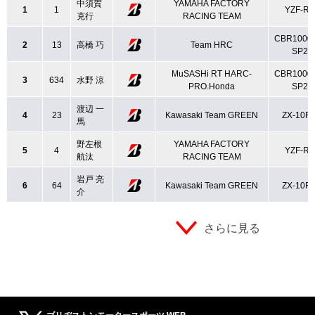
中須賀
YAMAHA FACTORY
1
1
YZF-R1
克行
RACING TEAM
CBR1000
2
13
高橋 巧
Team HRC
SP2
MuSASHi RT HARC-
CBR1000
3
634
水野 涼
PRO.Honda
SP2
渡辺 一
4
23
Kawasaki Team GREEN
ZX-10R
馬
野左根
YAMAHA FACTORY
5
4
YZF-R1
航汰
RACING TEAM
岩戸 亮
6
64
Kawasaki Team GREEN
ZX-10R
介
さらに見る