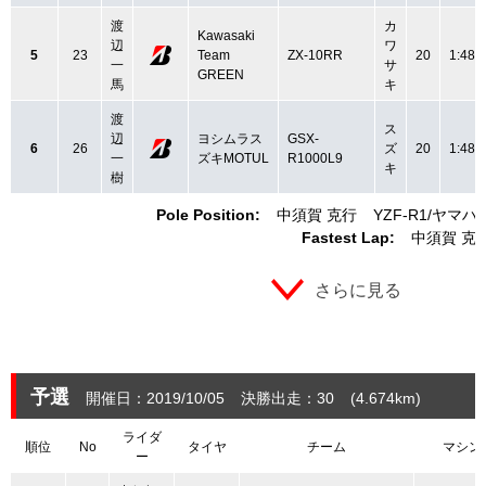
渡
カ
Kawasaki
辺
ワ
5
23
Team
ZX-10RR
20
1:48.
一
サ
GREEN
馬
キ
渡
ス
辺
ヨシムラス
GSX-
6
26
ズ
20
1:48.
一
ズキMOTUL
R1000L9
キ
樹
Pole Position:
中須賀 克行
YZF-R1
ヤマハ
Fastest Lap:
中須賀 克
さらに見る
予選
開催日：2019/10/05
決勝出走：30
(4.674
km
)
ライダ
順位
No
タイヤ
チーム
マシン
ー