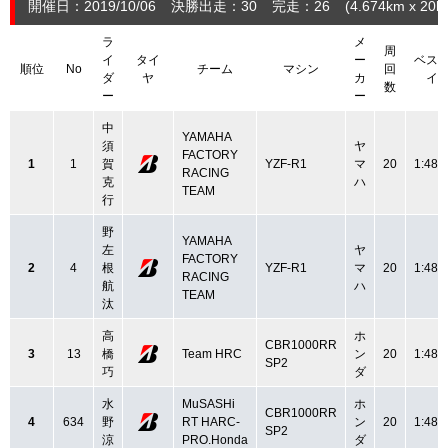
開催日：2019/10/06
決勝出走：30
完走：26
(4.674
km
x 20la
ラ
メ
周
イ
タイ
ー
ベス
順位
No
チーム
マシン
回
ダ
ヤ
カ
イ
数
ー
ー
中
YAMAHA
須
ヤ
FACTORY
1
1
賀
YZF-R1
マ
20
1:48.
RACING
克
ハ
TEAM
行
野
YAMAHA
左
ヤ
FACTORY
2
4
根
YZF-R1
マ
20
1:48.
RACING
航
ハ
TEAM
汰
高
ホ
CBR1000RR
3
13
橋
Team HRC
ン
20
1:48.
SP2
巧
ダ
水
MuSASHi
ホ
CBR1000RR
4
634
野
RT HARC-
ン
20
1:48.
SP2
涼
PRO.Honda
ダ