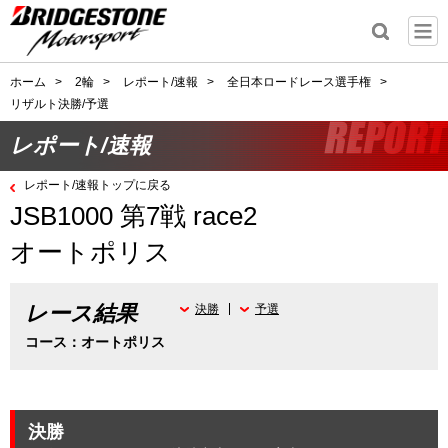
ホーム
>
2輪
>
レポート/速報
>
全日本ロードレース選手権
>
リザルト決勝/予選
レポート/速報
レポート/速報トップに戻る
JSB1000 第7戦 race2
オートポリス
レース結果
決勝
予選
コース：オートポリス
決勝