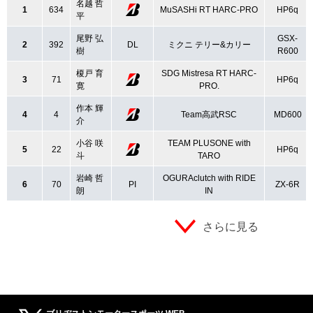
名越 哲
1
634
MuSASHi RT HARC-PRO
HP6q
平
尾野 弘
GSX-
2
392
DL
ミクニ テリー&カリー
樹
R600
榎戸 育
SDG Mistresa RT HARC-
3
71
HP6q
寛
PRO.
作本 輝
4
4
Team高武RSC
MD600
介
小谷 咲
TEAM PLUSONE with
5
22
HP6q
斗
TARO
岩崎 哲
OGURAclutch with RIDE
6
70
PI
ZX-6R
朗
IN
さらに見る