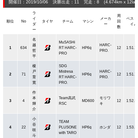
開催日：2019/10/06
決勝出走：11
完走：8
(4.674
km
x 12lap
ラ
周
イ
メーカ
ベスト
順位
No
タイヤ
チーム
マシン
回
ダ
ー
イム
数
ー
名
MuSASHi
越
HARC-
1
634
RT HARC-
HP6q
12
1:51.7
哲
PRO.
PRO
平
榎
SDG
戸
Mistresa
HARC-
2
71
HP6q
12
1:51.7
育
RT HARC-
PRO.
寛
PRO.
作
本
Team高武
モリワ
3
4
MD600
12
1:52.5
輝
RSC
キ
介
小
TEAM
谷
4
22
PLUSONE
HP6q
ホンダ
12
1:53.3
咲
with TARO
斗