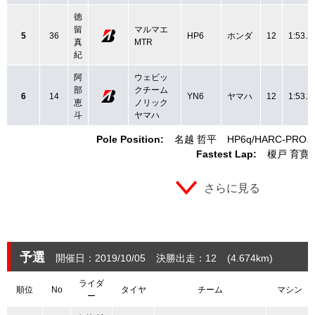
徳
留
マルマエ
5
36
HP6
ホンダ
12
1:53.2
真
MTR
紀
阿
ウェビッ
部
クチーム
6
14
YN6
ヤマハ
12
1:53.2
恵
ノリック
斗
ヤマハ
Pole Position:
名越 哲平
HP6q
HARC-PRO.
Fastest Lap:
榎戸 育寛
さらに見る
予選
開催日：2019/10/05
決勝出走：12
(4.674
km
)
ライダ
順位
No
タイヤ
チーム
マシン
ー