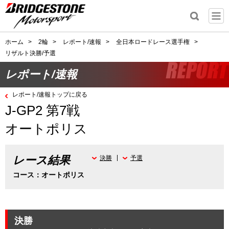
ホーム
>
2輪
>
レポート/速報
>
全日本ロードレース選手権
>
リザルト決勝/予選
レポート/速報
レポート/速報トップに戻る
J-GP2 第7戦
オートポリス
レース結果
決勝
予選
コース：オートポリス
決勝