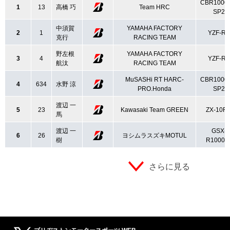
CBR1000
1
13
高橋 巧
Team HRC
SP2
中須賀
YAMAHA FACTORY
2
1
YZF-R1
克行
RACING TEAM
野左根
YAMAHA FACTORY
3
4
YZF-R1
航汰
RACING TEAM
MuSASHi RT HARC-
CBR1000
4
634
水野 涼
PRO.Honda
SP2
渡辺 一
5
23
Kawasaki Team GREEN
ZX-10R
馬
渡辺 一
GSX-
6
26
ヨシムラスズキMOTUL
樹
R1000L
さらに見る