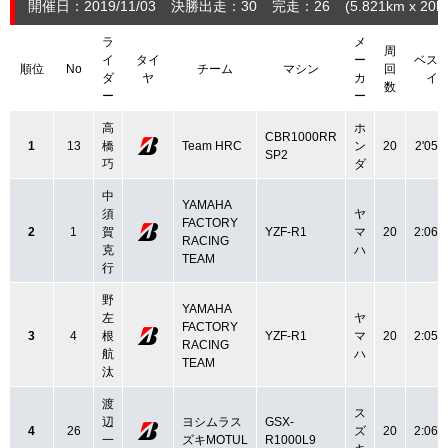
開催日：2019/11/03
決勝出走：30
完走：26
(5.821
km
x 20la
ラ
メ
周
イ
タイ
ー
ベス
順位
No
チーム
マシン
回
ダ
ヤ
カ
イ
数
ー
ー
高
ホ
CBR1000RR
1
13
橋
Team HRC
ン
20
2'05.
SP2
巧
ダ
中
YAMAHA
須
ヤ
FACTORY
2
1
賀
YZF-R1
マ
20
2:06.
RACING
克
ハ
TEAM
行
野
YAMAHA
左
ヤ
FACTORY
3
4
根
YZF-R1
マ
20
2:05.
RACING
航
ハ
TEAM
汰
渡
ス
辺
ヨシムラス
GSX-
4
26
ズ
20
2:06.
一
ズキMOTUL
R1000L9