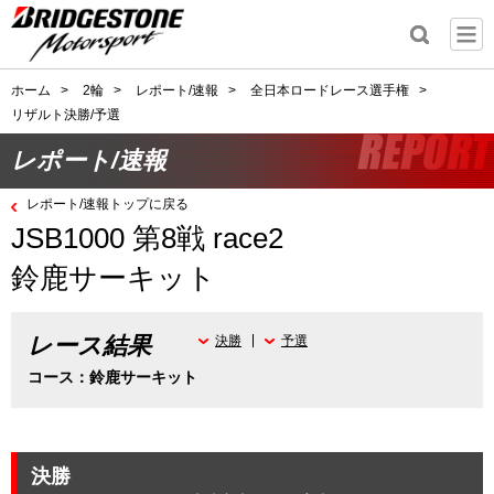
ホーム
>
2輪
>
レポート/速報
>
全日本ロードレース選手権
>
リザルト決勝/予選
レポート/速報
レポート/速報トップに戻る
JSB1000 第8戦 race2
鈴鹿サーキット
レース結果
決勝
予選
コース：鈴鹿サーキット
決勝