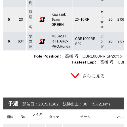
キ
樹
渡
カ
Kawasaki
辺
ワ
5
23
Team
ZX-10RR
20
2:06.
一
サ
GREEN
馬
キ
水
MuSASHi
ホ
CBR1000RR
6
634
野
RT HARC-
ン
20
2:07.
SP2
涼
PRO.Honda
ダ
Pole Position:
高橋 巧
CBR1000RR SP2
ホンダ
Fastest Lap:
高橋 巧
CBR
さらに見る
予選
開催日：2019/11/02
決勝出走：30
(5.821
km
)
ライダ
順位
No
タイヤ
チーム
マシン
ー