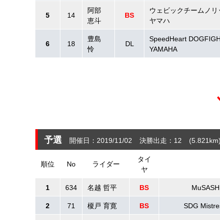
阿部
ウェビックチームノリ
5
14
BS
恵斗
ヤマハ
豊島
SpeedHeart DOGFIG
6
18
DL
怜
YAMAHA
予選
開催日：2019/11/02
決勝出走：12
(5.821
km
タイ
順位
No
ライダー
ヤ
1
634
名越 哲平
BS
MuSASH
2
71
榎戸 育寛
BS
SDG Mistr