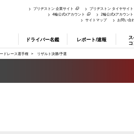
ブリヂストン 企業サイト
ブリヂストン タイヤサイト
4輪公式xアカウント
2輪公式xアカウント
サイトマップ
お問い合
ス
ドライバー名鑑
レポート/速報
コ
ードレース選手権
>
リザルト決勝/予選