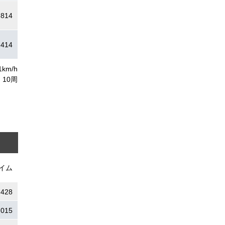
.814
.414
1km/h
10周
イム
.428
.015