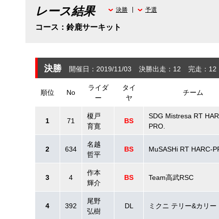
レース結果
決勝
予選
コース：鈴鹿サーキット
決勝
開催日：2019/11/03
決勝出走：12
完走：12
ライダ
タイ
順位
No
チーム
ー
ヤ
榎戸
SDG Mistresa RT HAR
1
71
BS
育寛
PRO.
名越
2
634
BS
MuSASHi RT HARC-
哲平
作本
3
4
BS
Team高武RSC
輝介
尾野
4
392
DL
ミクニ テリー&カリー
弘樹