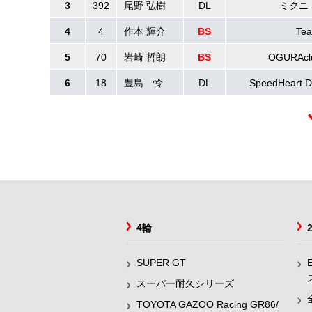
3
392
尾野 弘樹
DL
ミクニ
4
4
作本 輝介
BS
Te
5
70
岩崎 哲朗
BS
OGURAclu
6
18
豊島 怜
DL
SpeedHeart
4輪
SUPER GT
スーパー耐久シリーズ
TOYOTA GAZOO Racing GR86/