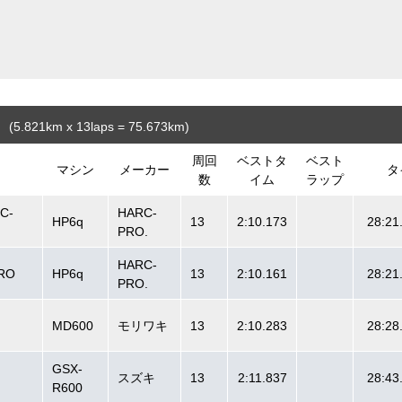
(5.821
km
x 13laps = 75.673
km
)
周回
ベストタ
ベスト
マシン
メーカー
タ
数
イム
ラップ
C-
HARC-
HP6q
13
2:10.173
28:21
PRO.
HARC-
PRO
HP6q
13
2:10.161
28:21
PRO.
MD600
モリワキ
13
2:10.283
28:28
GSX-
スズキ
13
2:11.837
28:43
R600