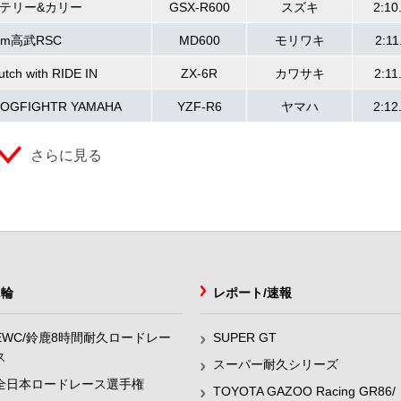
 テリー&カリー
GSX-R600
スズキ
2:10
am高武RSC
MD600
モリワキ
2:11
tch with RIDE IN
ZX-6R
カワサキ
2:11
 DOGFIGHTR YAMAHA
YZF-R6
ヤマハ
2:12
さらに見る
2輪
レポート/速報
EWC/鈴鹿8時間耐久ロードレー
SUPER GT
ス
スーパー耐久シリーズ
全日本ロードレース選手権
TOYOTA GAZOO Racing GR86/