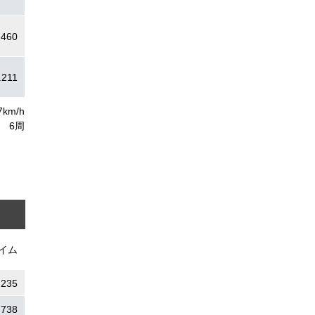
.460
.211
7km/h
6周
イム
.235
.738