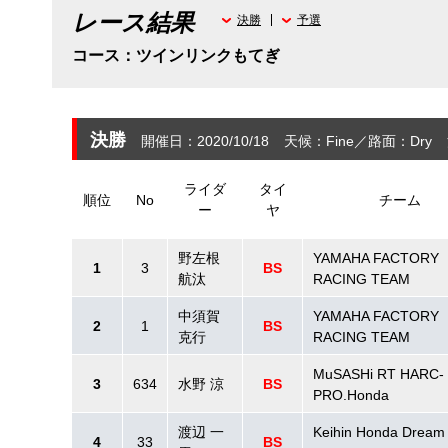
レース結果
決勝
予選
コース：ツインリンクもてぎ
決勝
開催日：2020/10/18
天候：Fine
路面：Dry
ライダ
タイ
順位
No
チーム
ー
ヤ
野左根
YAMAHA FACTORY
1
3
BS
航汰
RACING TEAM
中須賀
YAMAHA FACTORY
2
1
BS
克行
RACING TEAM
MuSASHi RT HARC-
3
634
水野 涼
BS
PRO.Honda
渡辺 一
Keihin Honda Dream 
4
33
BS