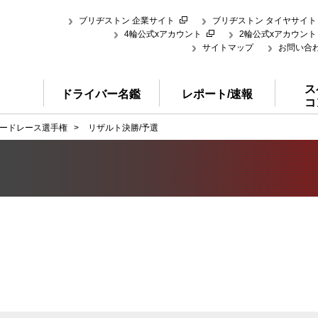
ブリヂストン 企業サイト
ブリヂストン タイヤサイト
4輪公式xアカウント
2輪公式xアカウント
サイトマップ
お問い合
ス
ドライバー名鑑
レポート/速報
コ
ードレース選手権
>
リザルト決勝/予選