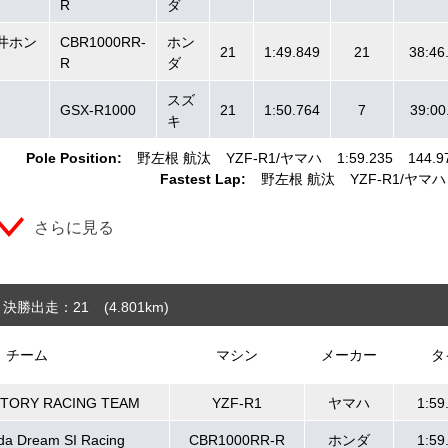
R
ダ
 桜井ホン
CBR1000RR-
ホン
21
1:49.849
21
38:46
R
ダ
スズ
GSX-R1000
21
1:50.764
7
39:00
キ
Pole Position:
野左根 航汰
YZF-R1
ヤマハ
1:59.235
144.9
Fastest Lap:
野左根 航汰
YZF-R1
ヤマハ
さらに見る
決勝出走：21
(4.801
km
)
チーム
マシン
メーカー
タ
CTORY RACING TEAM
YZF-R1
ヤマハ
1:59
da Dream SI Racing
CBR1000RR-R
ホンダ
1:59