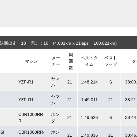
決勝出走：18
完走：16
(4.801
km
x 21laps = 100.821
km
)
周
メー
ベストタ
ベスト
マシン
回
タ
カー
イム
ラップ
数
ヤマ
YZF-R1
21
1:48.214
6
38:09
ハ
ヤマ
YZF-R1
21
1:49.011
21
38:21
ハ
CBR1000RR-
ホン
21
1:49.626
6
38:44
R
ダ
SI
CBR1000RR-
ホン
21
1:49.836
21
38:46