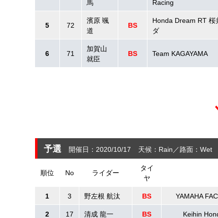
馬
Racing
濱原 颯
Honda Dream RT
5
72
BS
道
ダ
加賀山
6
71
BS
Team KAGAYAMA
就臣
予選
開催日：2020/10/17
天候：Rain
路面：Wet
タイ
順位
No
ライダー
ヤ
1
3
野左根 航汰
BS
YAMAHA FA
2
17
清成 龍一
BS
Keihin Hon