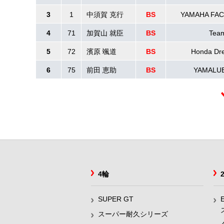
3
1
中須賀 克行
BS
YAMAHA FA
4
71
加賀山 就臣
BS
Tea
5
72
濱原 颯道
BS
Honda D
6
75
前田 恵助
BS
YAMALU
4輪
SUPER GT
スーパー耐久シリーズ