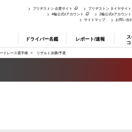
ブリヂストン 企業サイト
ブリヂストン タイヤサイト
4輪公式xアカウント
2輪公式xアカウント
サイトマップ
お問い合
ス
ドライバー名鑑
レポート/速報
コ
ードレース選手権
>
リザルト決勝/予選