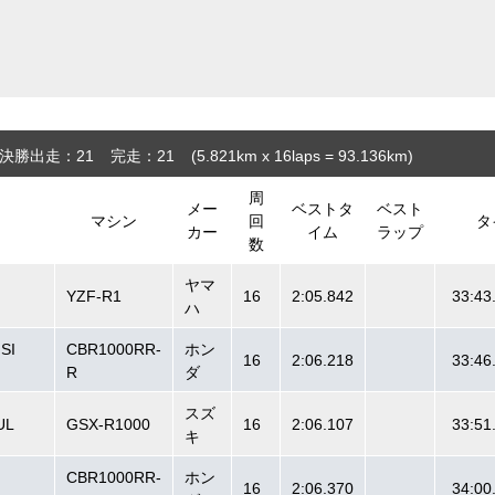
決勝出走：21
完走：21
(5.821
km
x 16laps = 93.136
km
)
周
メー
ベストタ
ベスト
マシン
回
タ
カー
イム
ラップ
数
ヤマ
YZF-R1
16
2:05.842
33:43
ハ
SI
CBR1000RR-
ホン
16
2:06.218
33:46
R
ダ
スズ
UL
GSX-R1000
16
2:06.107
33:51
キ
CBR1000RR-
ホン
16
2:06.370
34:00