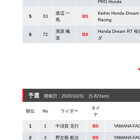
PRO.Honda
渡辺 一
Keihin Honda Dream 
5
33
BS
馬
Racing
濱原 颯
Honda Dream RT
6
72
BS
道
ダ
予選
開催日：2020/10/31
(5.821
km
)
タイ
順位
No
ライダー
ヤ
1
1
中須賀 克行
BS
YAMAHA FA
2
3
野左根 航汰
BS
YAMAHA FA