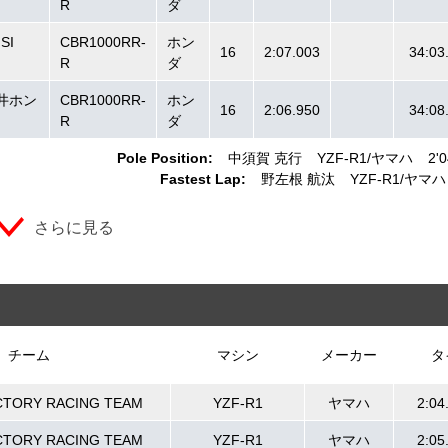
R
ダ
SI
CBR1000RR-
ホン
16
2:07.003
34:03
R
ダ
 桜井ホン
CBR1000RR-
ホン
16
2:06.950
34:08
R
ダ
Pole Position:
中須賀 克行
YZF-R1
ヤマハ
2'
Fastest Lap:
野左根 航汰
YZF-R1
ヤマハ
さらに見る
チーム
マシン
メーカー
タ
CTORY RACING TEAM
YZF-R1
ヤマハ
2:04
CTORY RACING TEAM
YZF-R1
ヤマハ
2:05