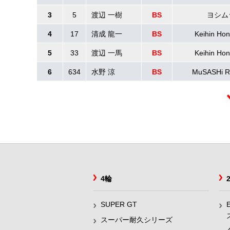
3
5
渡辺 一樹
BS
ヨシム
4
17
清成 龍一
BS
Keihin Ho
5
33
渡辺 一馬
BS
Keihin Ho
6
634
水野 涼
BS
MuSASHi 
4輪
SUPER GT
スーパー耐久シリーズ