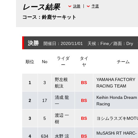
レース結果
決勝
予選
コース：鈴鹿サーキット
決勝
開催日：2020/11/01
天候：Fine
路面：Dry
ライダ
タイ
順位
No
チーム
ー
ヤ
野左根
YAMAHA FACTORY
1
3
BS
航汰
RACING TEAM
清成 龍
Keihin Honda Dream 
2
17
BS
一
Racing
渡辺 一
3
5
BS
ヨシムラスズキMOT
樹
MuSASHi RT HARC-
4
634
水野 涼
BS