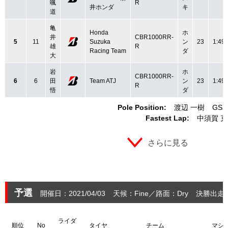
颯
R
井ホンダ
キ
道
亀
Honda
ホ
井
CBR1000RR-
5
11
Suzuka
ン
23
1:49.
雄
R
Racing Team
ダ
大
岩
ホ
CBR1000RR-
6
6
田
Team ATJ
ン
23
1:49.
R
悟
ダ
Pole Position:
渡辺 一樹
GSX
Fastest Lap:
中須賀 
さらに見る
予選
開催日：2021/04/03
天候：Fine
路面：Dry
決勝出走：
ライダ
順位
No
タイヤ
チーム
マシ