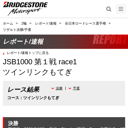
ホーム
>
2輪
>
レポート/速報
>
全日本ロードレース選手権
>
リザルト決勝/予選
レポート/速報
レポート/速報トップに戻る
JSB1000 第１戦 race1
ツインリンクもてぎ
レース結果
決勝
予選
コース：ツインリンクもてぎ
決勝