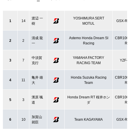
ー
渡辺 一
YOSHIMURA SERT
1
14
GSX-R1
樹
MOTUL
清成 龍
Astemo Honda Dream SI
CBR100
2
2
一
Racing
R
中須賀
YAMAHA FACTORY
3
7
YZF-R
克行
RACING TEAM
亀井 雄
Honda Suzuka Racing
CBR100
4
11
大
Team
R
濱原 颯
Honda Dream RT 桜井ホン
CBR100
5
3
道
ダ
R
加賀山
6
10
Team KAGAYAMA
GSX-R1
就臣