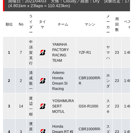
開催日：2021/04/03
天候：Cloudy
路面：Dry
決勝出走：17
(4.801
km
x 23laps = 110.423
km
)
ラ
メ
周
イ
タイ
ー
ベス
順位
No
チーム
マシン
回
ダ
ヤ
カ
イ
数
ー
ー
中
YAMAHA
須
ヤ
FACTORY
1
7
賀
YZF-R1
マ
23
1:48.
RACING
克
ハ
TEAM
行
清
Astemo
ホ
成
Honda
CBR1000RR-
2
2
ン
23
1:48.
龍
Dream SI
R
ダ
一
Racing
渡
YOSHIMURA
ス
辺
3
14
SERT
GSX-R1000
ズ
23
1:48.
一
MOTUL
キ
樹
濱
Honda
ス
原
CBR1000RR-
4
3
Dream RT 桜
ズ
23
1:49.