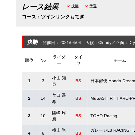
レース結果
決勝
予選
コース：ツインリンクもてぎ
決勝
開催日：2021/04/04
天候：Cloudy
路面：Dry
ライダ
タイ
順位
No
チーム
ー
ヤ
小山 知
1
3
BS
日本郵便 Honda Dream
良
埜口 遥
2
14
BS
MuSASHi RT HARC-P
希
國峰 琢
3
10
BS
TOHO Racing
磨
横山 尚
ガレージL8 RACING T
4
6
BS