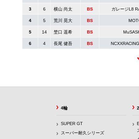
3
6
横山 尚太
BS
ガレージL8 RA
4
5
荒川 晃大
BS
MOT
5
14
埜口 遥希
BS
MuSASH
6
4
長尾 健吾
BS
NCXXRACI
4輪
SUPER GT
スーパー耐久シリーズ