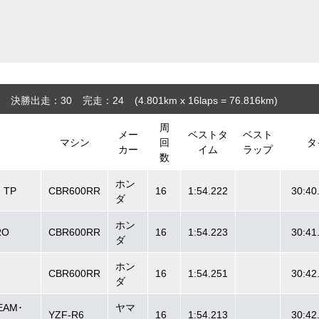
決勝出走：30
完走：24
(4.801
km
x 16laps = 76.816
km
)
周
メー
ベストタ
ベスト
マシン
回
タ
カー
イム
ラップ
数
ホン
 TP
CBR600RR
16
1:54.222
30:40
ダ
ホン
RO
CBR600RR
16
1:54.223
30:41
ダ
ホン
CBR600RR
16
1:54.251
30:42
ダ
EAM･
ヤマ
YZF-R6
16
1:54.213
30:42