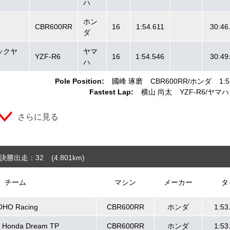
ハ
ホン
CBR600RR
16
1:54.611
30:46
ダ
ックヤ
ヤマ
YZF-R6
16
1:54.546
30:49
ハ
Pole Position:
國峰 琢磨
CBR600RR
ホンダ
1:5
Fastest Lap:
横山 尚太
YZF-R6
ヤマハ
さらに見る
決勝出走：32
(4.801
km
)
チーム
マシン
メーカー
タ
OHO Racing
CBR600RR
ホンダ
1:53
onda Dream TP
CBR600RR
ホンダ
1:53