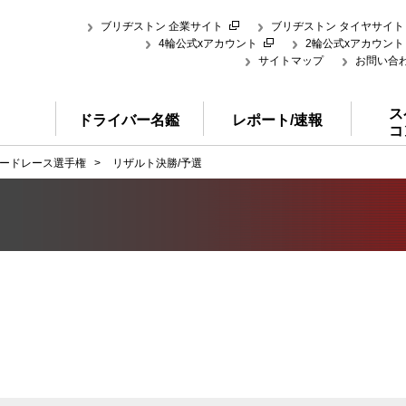
ブリヂストン 企業サイト
ブリヂストン タイヤサイト
4輪公式xアカウント
2輪公式xアカウント
サイトマップ
お問い合
ス
ドライバー名鑑
レポート/速報
コ
ードレース選手権
>
リザルト決勝/予選