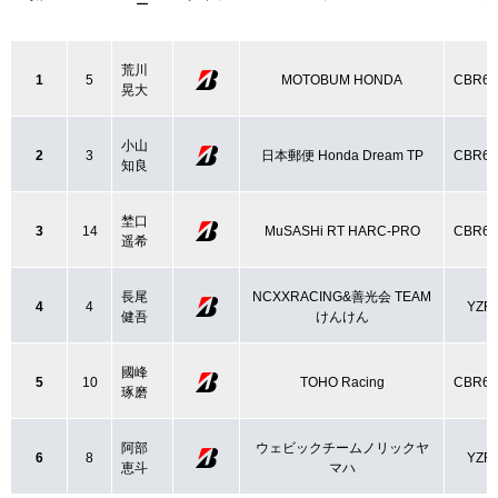
ー
荒川
1
5
MOTOBUM HONDA
CBR6
晃大
小山
2
3
日本郵便 Honda Dream TP
CBR6
知良
埜口
3
14
MuSASHi RT HARC-PRO
CBR6
遥希
長尾
NCXXRACING&善光会 TEAM
4
4
YZF-
健吾
けんけん
國峰
5
10
TOHO Racing
CBR6
琢磨
阿部
ウェビックチームノリックヤ
6
8
YZF-
恵斗
マハ