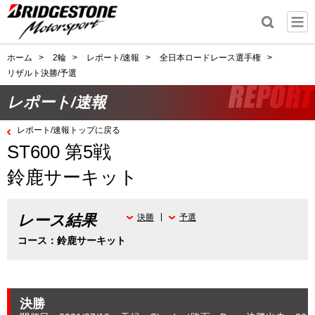
ホーム
>
2輪
>
レポート/速報
>
全日本ロードレース選手権
>
リザルト決勝/予選
レポート/速報
レポート/速報トップに戻る
ST600 第5戦
鈴鹿サーキット
レース結果
決勝
予選
コース：鈴鹿サーキット
決勝