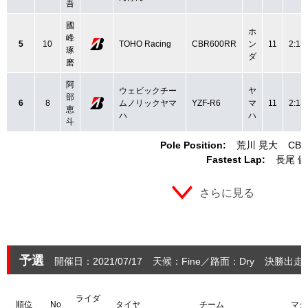
吾
國
ホ
峰
5
10
TOHO Racing
CBR600RR
ン
11
2:13
琢
ダ
磨
阿
ウェビックチー
ヤ
部
6
8
ムノリックヤマ
YZF-R6
マ
11
2:13
恵
ハ
ハ
斗
Pole Position:
荒川 晃大
CBR
Fastest Lap:
長尾 
さらに見る
予選
開催日：2021/07/17
天候：Fine
路面：Dry
決勝出走：
ライダ
順位
No
タイヤ
チーム
マシ