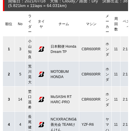
開催日：2021/07/18
天候：Cloudy
路面：Dry
決勝出走：38
(5.821
km
x 11laps = 64.031
km
)
ラ
メ
周
イ
タイ
ー
ベス
順位
No
チーム
マシン
回
ダ
ヤ
カ
イ
数
ー
ー
小
ホ
山
日本郵便 Honda
1
3
CBR600RR
ン
11
2:13
知
Dream TP
ダ
良
荒
ホ
川
MOTOBUM
2
5
CBR600RR
ン
11
2:13
晃
HONDA
ダ
大
埜
ホ
口
MuSASHi RT
3
14
CBR600RR
ン
11
2:13
遥
HARC-PRO
ダ
希
長
NCXXRACING&
ヤ
尾
4
4
善光会 TEAMけ
YZF-R6
マ
11
2:13
健
んけん
ハ