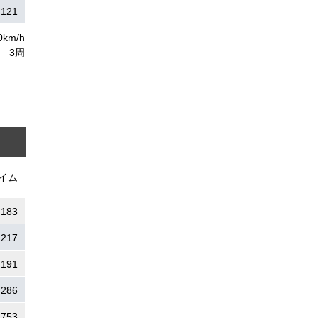
.121
0km/h
3周
イム
.183
.217
.191
.286
.753