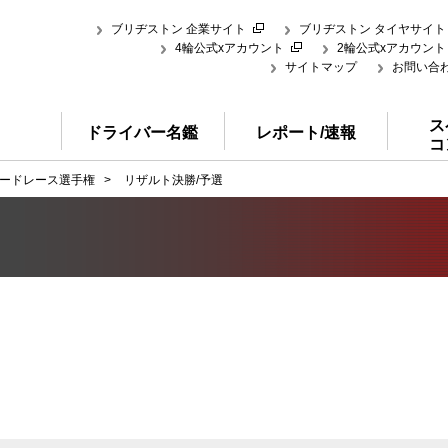
ブリヂストン 企業サイト
ブリヂストン タイヤサイト
4輪公式xアカウント
2輪公式xアカウント
サイトマップ
お問い合
ス
ドライバー名鑑
レポート/速報
コ
ードレース選手権
>
リザルト決勝/予選