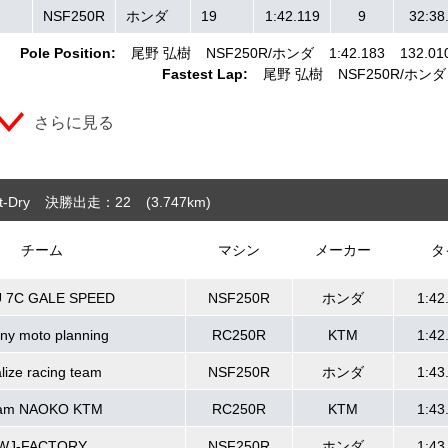
NSF250R
ホンダ
19
1:42.119
9
32:38
Pole Position:
尾野 弘樹
NSF250R
ホンダ
1:42.183
132.01
Fastest Lap:
尾野 弘樹
NSF250R
ホンダ
さらに見る
-Dry
決勝出走：22
(3.747
km
)
チーム
マシン
メーカー
タ
U 7C GALE SPEED
NSF250R
ホンダ
1:42
ny moto planning
RC250R
KTM
1:42
alize racing team
NSF250R
ホンダ
1:43
am NAOKO KTM
RC250R
KTM
1:43
WJ-FACTORY
NSF250R
ホンダ
1:43