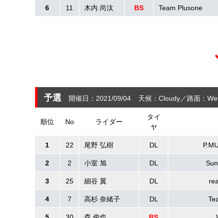
6
11
木内 尚汰
BS
Team Plusone
予選
開催日：2021/09/04
天候：Cloudy
路面：Wet
タイ
順位
No
ライダー
ヤ
1
22
尾野 弘樹
DL
P.M
2
2
小室 旭
DL
Sun
3
25
細谷 翼
DL
re
4
7
高杉 奈緒子
DL
Te
5
30
森 俊也
BS