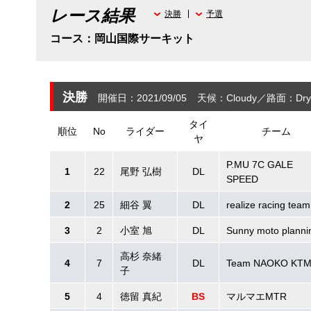
レース結果
決勝
予選
コース：岡山国際サーキット
決勝
開催日：2021/09/05
天候：Cloudy
路面：Dry
タイ
順位
No
ライダー
チーム
ヤ
P.MU 7C GALE
1
22
尾野 弘樹
DL
SPEED
2
25
細谷 翼
DL
realize racing team
3
2
小室 旭
DL
Sunny moto planni
高杉 奈緒
4
7
DL
Team NAOKO KT
子
5
4
徳留 真紀
BS
マルマエMTR