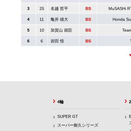
3
25
名越 哲平
BS
MuSASHi R
4
11
亀井 雄大
BS
Honda Su
5
10
加賀山 就臣
BS
Tea
6
6
岩田 悟
BS
4輪
SUPER GT
スーパー耐久シリーズ