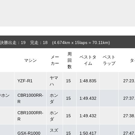
決勝出走：19
完走：18
(4.674
km
x 15laps = 70.11
km
)
周
メー
ベストタ
ベスト
マシン
回
タ
カー
イム
ラップ
数
ヤマ
YZF-R1
15
1:48.835
27:23
ハ
桜井ホン
CBR1000RR-
ホン
15
1:49.432
27:37
R
ダ
g
CBR1000RR-
ホン
15
1:49.432
27:38
R
ダ
スズ
GSX-R1000
15
1:50.417
27:47