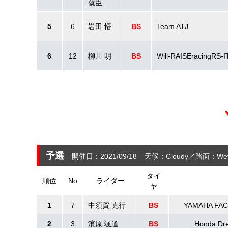
就臣
5
6
岩田 悟
BS
Team ATJ
6
12
柳川 明
BS
Will-RAISEracingRS-
予選
開催日：2021/09/18
天候：Cloudy
路面：We
タイ
順位
No
ライダー
ヤ
1
7
中須賀 克行
BS
YAMAHA FA
2
3
濱原 颯道
BS
Honda D