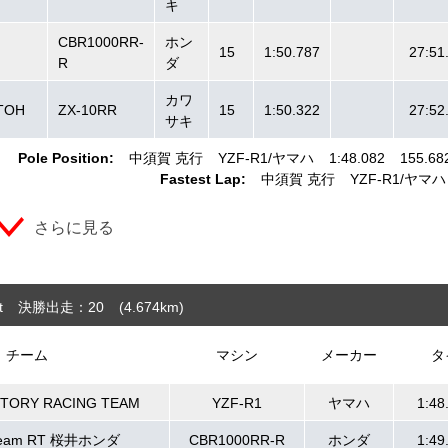
キ
CBR1000RR-
ホン
15
1:50.787
27:51
R
ダ
カワ
ITOH
ZX-10RR
15
1:50.322
27:52
サキ
Pole Position:
中須賀 克行
YZF-R1
ヤマハ
1:48.082
155.68
Fastest Lap:
中須賀 克行
YZF-R1
ヤマハ
さらに見る
t
決勝出走：20
(4.674
km
)
チーム
マシン
メーカー
タ
CTORY RACING TEAM
YZF-R1
ヤマハ
1:48
ream RT 桜井ホンダ
CBR1000RR-R
ホンダ
1:49