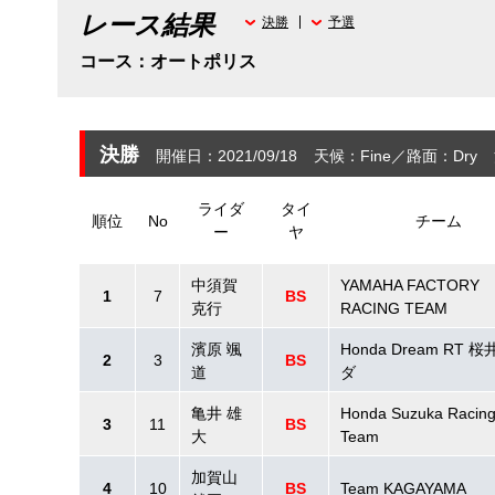
レース結果
決勝
予選
コース：オートポリス
決勝
開催日：2021/09/18
天候：Fine
路面：Dry
ライダ
タイ
順位
No
チーム
ー
ヤ
中須賀
YAMAHA FACTORY
1
7
BS
克行
RACING TEAM
濱原 颯
Honda Dream RT 
2
3
BS
道
ダ
亀井 雄
Honda Suzuka Racin
3
11
BS
大
Team
加賀山
4
10
BS
Team KAGAYAMA