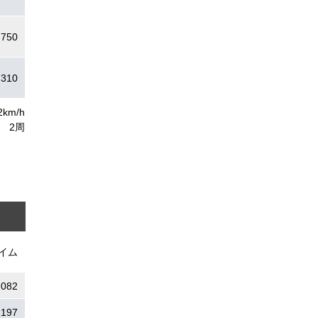
.750
.310
2km/h
2周
イム
.082
.197