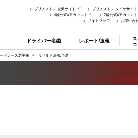
ブリヂストン 企業サイト
ブリヂストン タイヤサイト
4輪公式xアカウント
2輪公式xアカウント
サイトマップ
お問い合
ス
ドライバー名鑑
レポート/速報
コ
ードレース選手権
>
リザルト決勝/予選