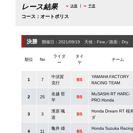
レース結果
決勝
予選
コース：オートポリス
決勝
開催日：2021/09/19
天候：Fine
路面：Dry
ライダ
タイ
順位
No
チーム
ー
ヤ
中須賀
YAMAHA FACTORY
1
7
BS
克行
RACING TEAM
名越 哲
MuSASHi RT HARC-
2
25
BS
平
PRO.Honda
濱原 颯
Honda Dream RT 
3
3
BS
道
ダ
亀井 雄
Honda Suzuka Racin
4
11
BS