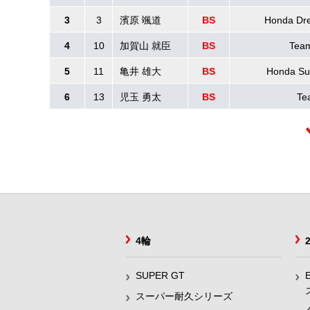
3
3
濱原 颯道
BS
Honda D
4
10
加賀山 就臣
BS
Tea
5
11
亀井 雄大
BS
Honda Su
6
13
児玉 勇太
BS
Te
4輪
SUPER GT
スーパー耐久シリーズ