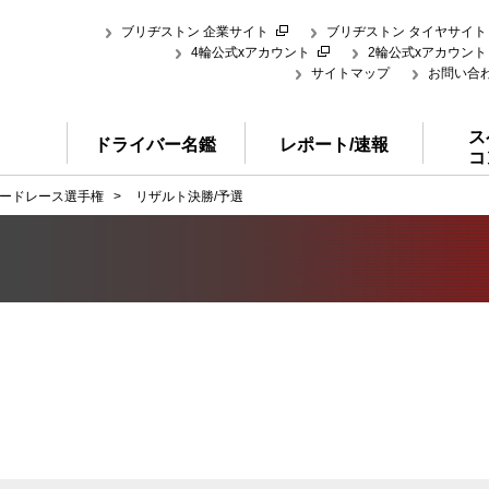
ブリヂストン 企業サイト
ブリヂストン タイヤサイト
4輪公式xアカウント
2輪公式xアカウント
サイトマップ
お問い合
ス
ドライバー名鑑
レポート/速報
コ
ードレース選手権
>
リザルト決勝/予選