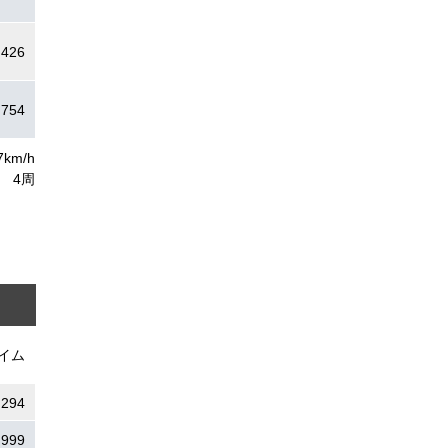
.426
.754
7km/h
4周
イム
.294
.999