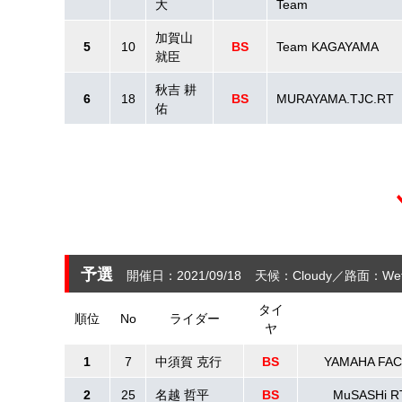
大
Team
加賀山
5
10
BS
Team KAGAYAMA
就臣
秋吉 耕
6
18
BS
MURAYAMA.TJC.RT
佑
予選
開催日：2021/09/18
天候：Cloudy
路面：We
タイ
順位
No
ライダー
ヤ
1
7
中須賀 克行
BS
YAMAHA FA
2
25
名越 哲平
BS
MuSASHi R