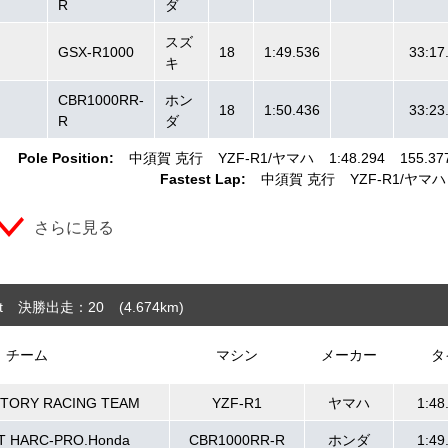
R
ダ
スズ
GSX-R1000
18
1:49.536
33:17
キ
CBR1000RR-
ホン
18
1:50.436
33:23
R
ダ
Pole Position:
中須賀 克行
YZF-R1
ヤマハ
1:48.294
155.37
Fastest Lap:
中須賀 克行
YZF-R1
ヤマハ
さらに見る
t
決勝出走：20
(4.674
km
)
チーム
マシン
メーカー
タ
CTORY RACING TEAM
YZF-R1
ヤマハ
1:48
T HARC-PRO.Honda
CBR1000RR-R
ホンダ
1:49