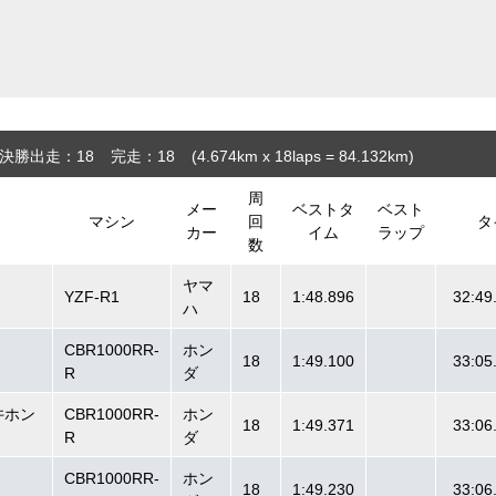
決勝出走：18
完走：18
(4.674
km
x 18laps = 84.132
km
)
周
メー
ベストタ
ベスト
マシン
回
タ
カー
イム
ラップ
数
ヤマ
YZF-R1
18
1:48.896
32:49
ハ
CBR1000RR-
ホン
18
1:49.100
33:05
R
ダ
桜井ホン
CBR1000RR-
ホン
18
1:49.371
33:06
R
ダ
g
CBR1000RR-
ホン
18
1:49.230
33:06