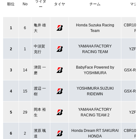
ライダ
順位
No
タイヤ
チーム
マシ
ー
亀井 雄
Honda Suzuka Racing
CBR100
1
6
大
Team
R
中須賀
YAMAHA FACTORY
2
1
YZF-
克行
RACING TEAM
津田 一
BabyFace Powered by
3
14
GSX-R1
磨
YOSHIMURA
渡辺 一
YOSHIMURA SUZUKI
4
15
GSX-R1
樹
RIDEWIN
岡本 裕
YAMAHA FACTORY
5
29
YZF-
生
RACING TEAM 2
濱原 颯
Honda Dream RT SAKURAI
CBR100
6
2
道
HONDA
R