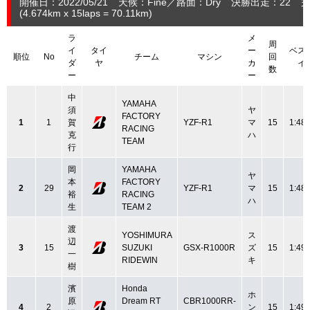
開催日：2022/05/21
天候：Fine
路面：Dry
決勝出走：22
完
(4.674
km
x 15laps = 70.11
km
)
ラ
メ
周
イ
タイ
ー
ベス
順位
No
チーム
マシン
回
ダ
ヤ
カ
イ
数
ー
ー
中
YAMAHA
須
ヤ
FACTORY
1
1
賀
YZF-R1
マ
15
1:48.
RACING
克
ハ
TEAM
行
岡
YAMAHA
ヤ
本
FACTORY
2
29
YZF-R1
マ
15
1:48.
裕
RACING
ハ
生
TEAM 2
渡
YOSHIMURA
ス
辺
3
15
SUZUKI
GSX-R1000R
ズ
15
1:49.
一
RIDEWIN
キ
樹
濱
Honda
ホ
原
Dream RT
CBR1000RR-
4
2
ン
15
1:49.