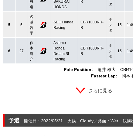
颯
SAKURAI
R
ダ
道
HONDA
名
ホ
越
SDG Honda
CBR1000RR-
5
5
ン
15
1:49.
哲
Racing
R
ダ
平
作
Astemo
ホ
本
Honda
CBR1000RR-
6
27
ン
15
1:49.
輝
Dream SI
R
ダ
介
Racing
Pole Position:
亀井 雄大
CBR10
Fastest Lap:
岡本 
さらに見る
予選
開催日：2022/05/21
天候：Cloudy
路面：Wet
決勝出