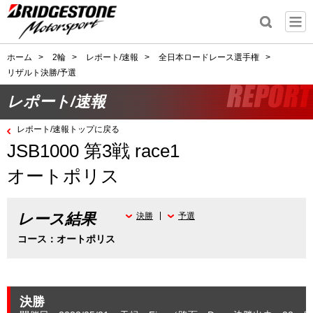
ホーム
>
2輪
>
レポート/速報
>
全日本ロードレース選手権
>
リザルト決勝/予選
レポート/速報
レポート/速報トップに戻る
JSB1000 第3戦 race1
オートポリス
レース結果
決勝
予選
コース：オートポリス
決勝