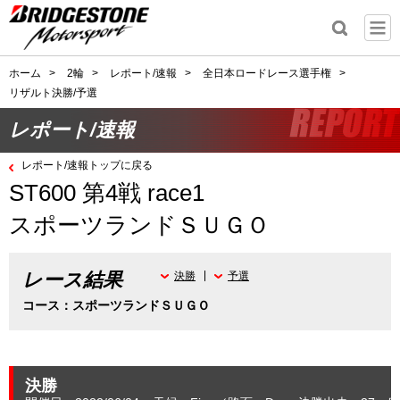
ホーム
>
2輪
>
レポート/速報
>
全日本ロードレース選手権
>
リザルト決勝/予選
レポート/速報
レポート/速報トップに戻る
ST600 第4戦 race1
スポーツランドＳＵＧＯ
レース結果
決勝
予選
コース：スポーツランドＳＵＧＯ
決勝