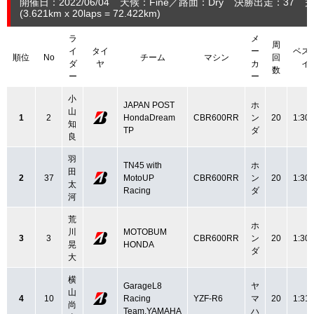
開催日：2022/06/04
天候：Fine
路面：Dry
決勝出走：37
完
(3.621
km
x 20laps = 72.422
km
)
ラ
メ
周
イ
タイ
ー
ベス
順位
No
チーム
マシン
回
ダ
ヤ
カ
イ
数
ー
ー
小
JAPAN POST
ホ
山
1
2
HondaDream
CBR600RR
ン
20
1:30.
知
TP
ダ
良
羽
TN45 with
ホ
田
2
37
MotoUP
CBR600RR
ン
20
1:30.
太
Racing
ダ
河
荒
ホ
川
MOTOBUM
3
3
CBR600RR
ン
20
1:30.
晃
HONDA
ダ
大
横
GarageL8
ヤ
山
4
10
Racing
YZF-R6
マ
20
1:31.
尚
Team.YAMAHA
ハ