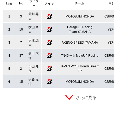
ライダ
順位
No
タイヤ
チーム
マシ
ー
荒川 晃
1
3
MOTOBUM HONDA
CBR60
大
横山 尚
GarageL8 Racing
2
10
YZF-R
太
Team.YAMAHA
伊達 悠
3
7
AKENO SPEED YAMAHA
YZF-R
太
羽田 太
4
37
TN45 with MotoUP Racing
CBR60
河
小山 知
JAPAN POST HondaDream
5
2
CBR60
良
TP
伊藤 元
6
15
MOTOBUM HONDA
CBR60
治
さらに見る