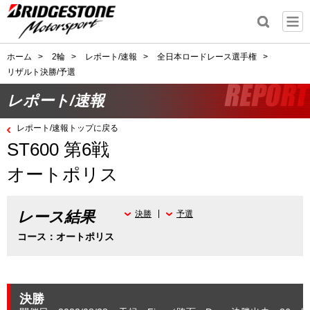
ホーム
>
2輪
>
レポート/速報
>
全日本ロードレース選手権
>
リザルト決勝/予選
レポート/速報
レポート/速報トップに戻る
ST600 第6戦
オートポリス
レース結果
決勝
予選
コース：オートポリス
決勝