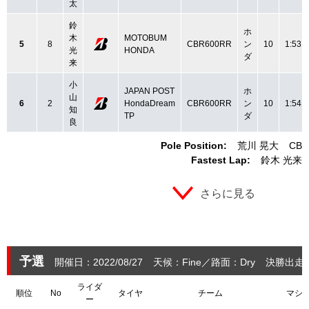
太
鈴
ホ
木
MOTOBUM
5
8
CBR600RR
ン
10
1:53.
光
HONDA
ダ
来
小
JAPAN POST
ホ
山
6
2
HondaDream
CBR600RR
ン
10
1:54.
知
TP
ダ
良
Pole Position:
荒川 晃大
CBR
Fastest Lap:
鈴木 光来
さらに見る
予選
開催日：2022/08/27
天候：Fine
路面：Dry
決勝出走：
ライダ
順位
No
タイヤ
チーム
マシ
ー