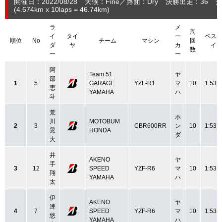
開催日：2022/08/28
天候：Fine
路面：Dry
決勝出走：36
完
(4.674
km
x 10laps = 46.74
km
)
ラ
メ
周
イ
タイ
ー
ベス
順位
No
チーム
マシン
回
ダ
ヤ
カ
イ
数
ー
ー
阿
Team 51
ヤ
部
1
5
GARAGE
YZF-R1
マ
10
1:53.
恵
YAMAHA
ハ
斗
荒
ホ
川
MOTOBUM
2
3
CBR600RR
ン
10
1:53.
晃
HONDA
ダ
大
井
AKENO
ヤ
手
3
12
SPEED
YZF-R6
マ
10
1:53.
翔
YAMAHA
ハ
太
伊
AKENO
ヤ
達
4
7
SPEED
YZF-R6
マ
10
1:53.
悠
YAMAHA
ハ