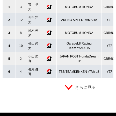
荒川 晃
1
3
MOTOBUM HONDA
CBR60
大
井手 翔
2
12
AKENO SPEED YAMAHA
YZF-R
太
鈴木 光
3
8
MOTOBUM HONDA
CBR60
来
横山 尚
GarageL8 Racing
4
10
YZF-R
太
Team.YAMAHA
小山 知
JAPAN POST HondaDream
5
2
CBR60
良
TP
長尾 健
6
4
TBB TEAMKENKEN YTch L8
YZF-R
吾
さらに見る