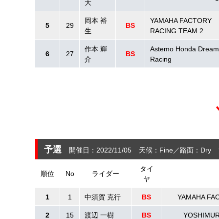
大
岡本 裕
YAMAHA FACTORY
5
29
BS
生
RACING TEAM 2
作本 輝
Astemo Honda Dream
6
27
BS
介
Racing
予選
開催日：2022/11/05
天候：Fine
路面：Dry
タイ
順位
No
ライダー
ヤ
1
1
中須賀 克行
BS
YAMAHA FA
2
15
渡辺 一樹
BS
YOSHIMUR