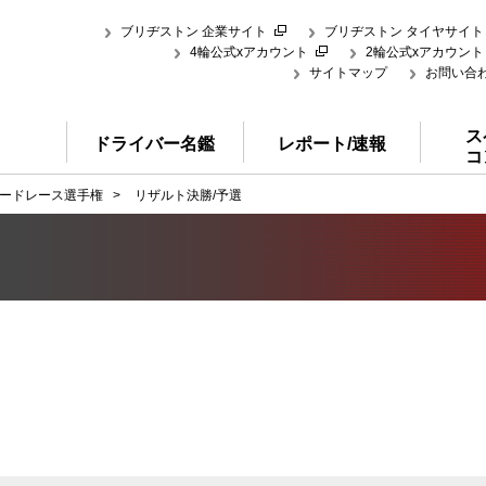
ブリヂストン 企業サイト
ブリヂストン タイヤサイト
4輪公式xアカウント
2輪公式xアカウント
サイトマップ
お問い合
ス
ドライバー名鑑
レポート/速報
コ
ードレース選手権
>
リザルト決勝/予選