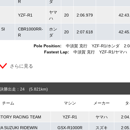
R
ダ
ヤマ
YZF-R1
20
2:06.979
42:43
ハ
 SI
CBR1000RR-
ホン
20
2:07.618
42:45
R
ダ
Pole Position:
中須賀 克行
YZF-R1
ホンダ
2:0
Fastest Lap:
中須賀 克行
YZF-R1
ヤマハ
さらに見る
決勝出走：24
(5.821
km
)
チーム
マシン
メーカー
タ
CTORY RACING TEAM
YZF-R1
ヤマハ
2:04
A SUZUKI RIDEWIN
GSX-R1000R
スズキ
2:05