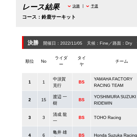
レース結果
決勝
予選
コース：鈴鹿サーキット
決勝
開催日：2022/11/05
天候：Fine
路面：Dry
ライダ
タイ
順位
No
チーム
ー
ヤ
中須賀
YAMAHA FACTORY
1
1
BS
克行
RACING TEAM
渡辺 一
YOSHIMURA SUZUKI
2
15
BS
樹
RIDEWIN
清成 龍
3
3
BS
TOHO Racing
一
亀井 雄
4
6
BS
Honda Suzuka Racin