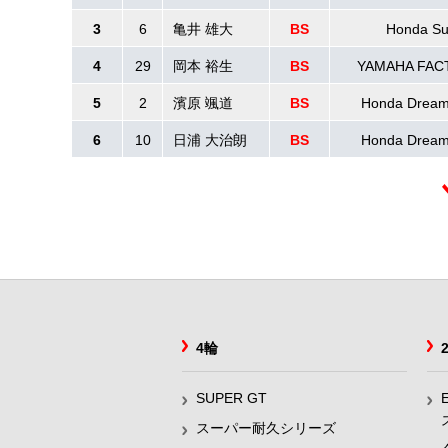
3
6
亀井 雄大
BS
Honda Su
4
29
岡本 裕生
BS
YAMAHA FAC
5
2
濱原 颯道
BS
Honda Drea
6
10
日浦 大治朗
BS
Honda Drea
4輪
SUPER GT
スーパー耐久シリーズ