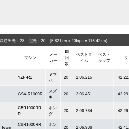
決勝出走：23
完走：20
(5.821
km
x 20laps = 116.42
km
)
周
メー
ベストタ
ベスト
マシン
回
タ
カー
イム
ラップ
数
ヤマ
YZF-R1
20
2:06.215
42:22
ハ
スズ
GSX-R1000R
20
2:06.451
42:29
キ
CBR1000RR-
ホン
20
2:06.734
42:29
R
ダ
CBR1000RR-
ホン
g Team
20
2:06.938
42:41