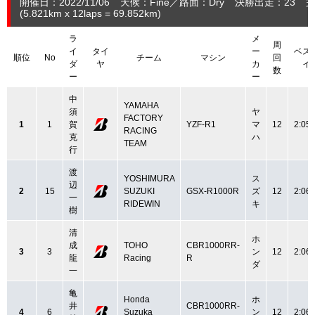
開催日：2022/11/06
天候：Fine
路面：Dry
決勝出走：23
完
(5.821
km
x 12laps = 69.852
km
)
ラ
メ
周
イ
タイ
ー
ベス
順位
No
チーム
マシン
回
ダ
ヤ
カ
イ
数
ー
ー
中
YAMAHA
須
ヤ
FACTORY
1
1
賀
YZF-R1
マ
12
2:05.
RACING
克
ハ
TEAM
行
渡
YOSHIMURA
ス
辺
2
15
SUZUKI
GSX-R1000R
ズ
12
2:06.
一
RIDEWIN
キ
樹
清
ホ
成
TOHO
CBR1000RR-
3
3
ン
12
2:06.
龍
Racing
R
ダ
一
亀
Honda
ホ
井
CBR1000RR-
4
6
Suzuka
ン
12
2:06.