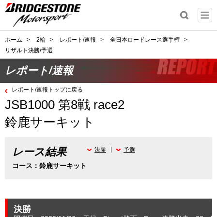
ホーム
>
2輪
>
レポート/速報
>
全日本ロードレース選手権
>
リザルト決勝/予選
レポート/速報
レポート/速報トップに戻る
JSB1000 第8戦 race2
鈴鹿サーキット
レース結果
決勝
予選
コース：鈴鹿サーキット
決勝