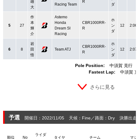
雄
R
Racing Team
ダ
大
作
Astemo
ホ
本
Honda
CBR1000RR-
5
27
ン
12
2:06.
輝
Dream SI
R
ダ
介
Racing
岩
ホ
CBR1000RR-
6
8
田
Team ATJ
ン
12
2:07.
R
悟
ダ
Pole Position:
中須賀 克行
Fastest Lap:
中須賀 
さらに見る
予選
開催日：2022/11/05
天候：Fine
路面：Dry
決勝出走：
ライダ
順位
No
タイヤ
チーム
マシ