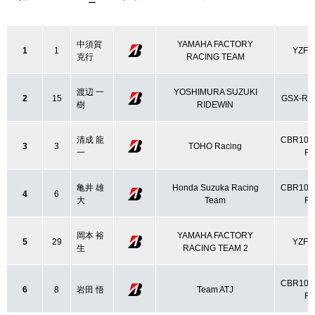
ー
中須賀
YAMAHA FACTORY
1
1
YZF-
克行
RACING TEAM
渡辺 一
YOSHIMURA SUZUKI
2
15
GSX-R1
樹
RIDEWIN
清成 龍
CBR100
3
3
TOHO Racing
一
R
亀井 雄
Honda Suzuka Racing
CBR100
4
6
大
Team
R
岡本 裕
YAMAHA FACTORY
5
29
YZF-
生
RACING TEAM 2
CBR100
6
8
岩田 悟
Team ATJ
R