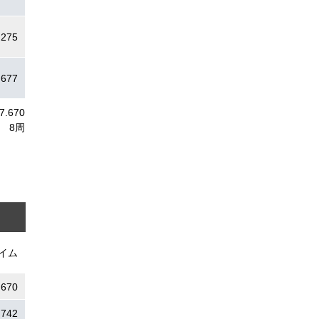
.275
.677
7.670
8周
イム
.670
.742