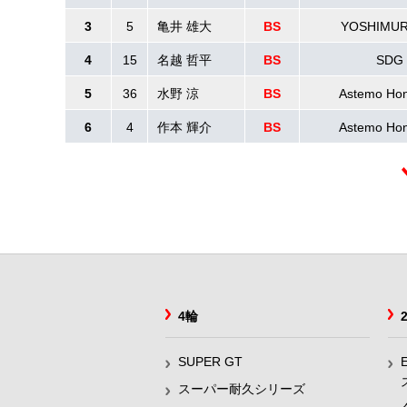
3
5
亀井 雄大
BS
YOSHIMUR
4
15
名越 哲平
BS
SDG 
5
36
水野 涼
BS
Astemo Hon
6
4
作本 輝介
BS
Astemo Hon
4輪
SUPER GT
スーパー耐久シリーズ