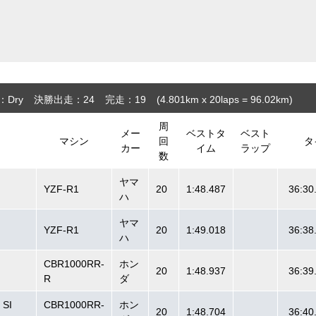
：Dry
決勝出走：24
完走：19
(4.801
km
x 20laps = 96.02
km
)
周
メー
ベストタ
ベスト
マシン
回
タ
カー
イム
ラップ
数
ヤマ
YZF-R1
20
1:48.487
36:30
ハ
ヤマ
YZF-R1
20
1:49.018
36:38
ハ
CBR1000RR-
ホン
20
1:48.937
36:39
R
ダ
 SI
CBR1000RR-
ホン
20
1:48.704
36:40