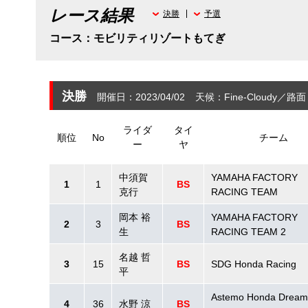
レース結果
決勝
予選
コース：モビリティリゾートもてぎ
決勝
開催日：2023/04/02
天候：Fine-Cloudy
路面
ライダ
タイ
順位
No
チーム
ー
ヤ
中須賀
YAMAHA FACTORY
1
1
BS
克行
RACING TEAM
岡本 裕
YAMAHA FACTORY
2
3
BS
生
RACING TEAM 2
名越 哲
3
15
BS
SDG Honda Racing
平
Astemo Honda Dream
4
36
水野 涼
BS