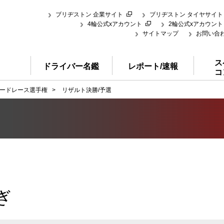
ブリヂストン 企業サイト
ブリヂストン タイヤサイト
4輪公式xアカウント
2輪公式xアカウント
サイトマップ
お問い合
ス
ドライバー名鑑
レポート/速報
コ
ードレース選手権
>
リザルト決勝/予選
ぎ