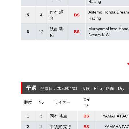
Racing
作本 輝
Astemo Honda Dream
5
4
BS
介
Racing
秋吉 耕
MurayamaUnso.Hond
6
12
BS
佑
Dream.K.W
予選
開催日：2023/04/01
天候：Fine
路面：Dry
タイ
順位
No
ライダー
ヤ
1
3
岡本 裕生
BS
YAMAHA FAC
2
1
中須賀 克行
BS
YAMAHA FA