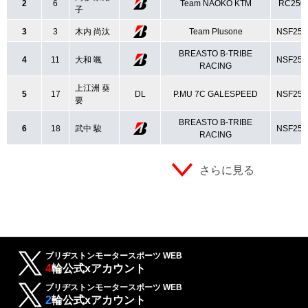
2
6
Team NAOKO KTM
RC250
子
3
3
木内 尚汰
Team Plusone
NSF25
BREASTO B-TRIBE
4
11
大和 颯
NSF25
RACING
上江洲 葵
5
17
DL
P.MU 7C GALESPEED
NSF25
要
BREASTO B-TRIBE
6
18
武中 駿
NSF25
RACING
さらに見る
ブリヂストンモータースポーツ WEB
4
輪公式xアカウント
ブリヂストンモータースポーツ WEB
2
輪公式xアカウント