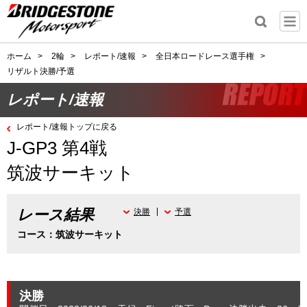
ホーム
>
2輪
>
レポート/速報
>
全日本ロードレース選手権
>
リザルト決勝/予選
レポート/速報
レポート/速報トップに戻る
J-GP3 第4戦
筑波サーキット
レース結果
決勝
予選
コース：筑波サーキット
決勝