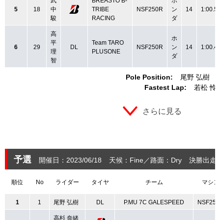
武
BREASTO B-
ホ
5
18
中
TRIBE
NSF250R
ン
14
1:00.5
駿
RACING
ダ
高
ホ
平
Team TARO
6
29
DL
NSF250R
ン
14
1:00.4
理
PLUSONE
ダ
智
Pole Position:
尾野 弘樹
Fastest Lap:
若松 怜
さらに見る
予選
開催日：2023/06/18
天候：Fine
路面：Dry
決勝出走：
順位
No
ライダー
タイヤ
チーム
マシン
1
1
尾野 弘樹
DL
P.MU 7C GALESPEED
NSF25
高杉 奈緒