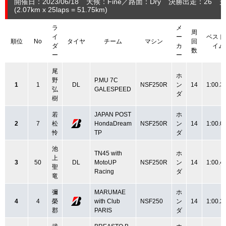
開催日：2023/06/18
天候：Fine
路面：Dry
決勝出走：26
完
(2.07
km
x 25laps = 51.75
km
)
ラ
メ
周
イ
ー
ベスト
順位
No
タイヤ
チーム
マシン
回
ダ
カ
イム
数
ー
ー
尾
ホ
野
P.MU 7C
1
1
DL
NSF250R
ン
14
1:00.3
弘
GALESPEED
ダ
樹
若
JAPAN POST
ホ
2
7
松
HondaDream
NSF250R
ン
14
1:00.0
怜
TP
ダ
池
TN45 with
ホ
上
3
50
DL
MotoUP
NSF250R
ン
14
1:00.4
聖
Racing
ダ
竜
彌
MARUMAE
ホ
4
4
榮
with Club
NSF250
ン
14
1:00.2
郡
PARIS
ダ