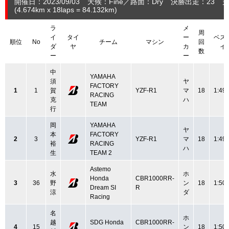
開催日：2023/09/03
天候：Fine
路面：Dry
決勝出走：23
完
(4.674
km
x 18laps = 84.132
km
)
ラ
メ
周
イ
タイ
ー
ベス
順位
No
チーム
マシン
回
ダ
ヤ
カ
イ
数
ー
ー
中
YAMAHA
須
ヤ
FACTORY
1
1
賀
YZF-R1
マ
18
1:49.
RACING
克
ハ
TEAM
行
岡
YAMAHA
ヤ
本
FACTORY
2
3
YZF-R1
マ
18
1:49.
裕
RACING
ハ
生
TEAM 2
Astemo
水
ホ
Honda
CBR1000RR-
3
36
野
ン
18
1:50.
Dream SI
R
涼
ダ
Racing
名
ホ
越
SDG Honda
CBR1000RR-
4
15
ン
18
1:50.