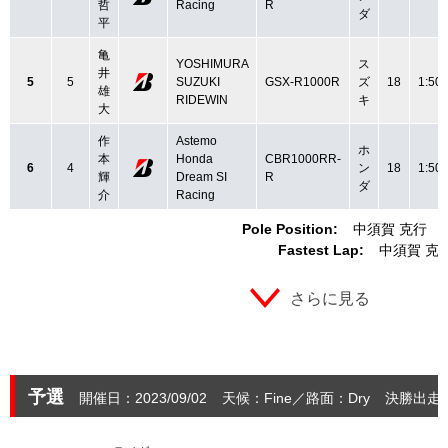
哲
Racing
R
ダ
平
亀
YOSHIMURA
ス
井
5
5
SUZUKI
GSX-R1000R
ズ
18
1:50.
雄
RIDEWIN
キ
大
作
Astemo
ホ
本
Honda
CBR1000RR-
6
4
ン
18
1:50.
輝
Dream SI
R
ダ
介
Racing
Pole Position:
中須賀 克行
Fastest Lap:
中須賀 克
さらに見る
予選
開催日：2023/09/02
天候：Fine
路面：Dry
決勝出走：