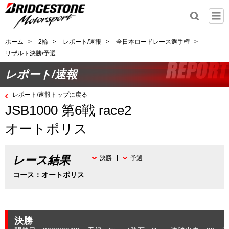
ホーム
>
2輪
>
レポート/速報
>
全日本ロードレース選手権
>
リザルト決勝/予選
レポート/速報
レポート/速報トップに戻る
JSB1000 第6戦 race2
オートポリス
レース結果
決勝
予選
コース：オートポリス
決勝