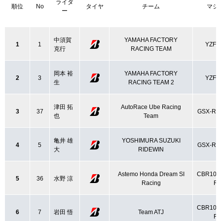
ライダ
順位
No
タイヤ
チーム
マシ
ー
中須賀
YAMAHA FACTORY
1
1
YZF-
克行
RACING TEAM
岡本 裕
YAMAHA FACTORY
2
3
YZF-
生
RACING TEAM 2
津田 拓
AutoRace Ube Racing
3
37
GSX-R1
也
Team
亀井 雄
YOSHIMURA SUZUKI
4
5
GSX-R1
大
RIDEWIN
Astemo Honda Dream SI
CBR100
5
36
水野 涼
Racing
R
CBR100
6
7
岩田 悟
Team ATJ
R