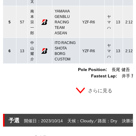
太
南
YAMAHA
本
GENBLU
ヤ
5
57
宗
RACING
YZF-R6
マ
13
2:12.
一
TEAM
ハ
郎
ASEAN
中
ITO RACING
ヤ
山
SHOTA
6
13
YZF-R6
マ
13
2:12.
耀
BORG
ハ
介
CUSTOM
Pole Position:
長尾 健吾
Fastest Lap:
井手 
さらに見る
予選
開催日：2023/10/14
天候：Cloudy
路面：Dry
決勝出