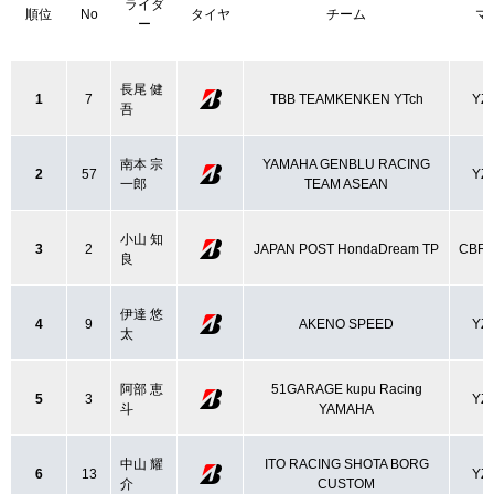
ライダ
順位
No
タイヤ
チーム
マ
ー
長尾 健
1
7
TBB TEAMKENKEN YTch
YZ
吾
南本 宗
YAMAHA GENBLU RACING
2
57
YZ
一郎
TEAM ASEAN
小山 知
3
2
JAPAN POST HondaDream TP
CBR
良
伊達 悠
4
9
AKENO SPEED
YZ
太
阿部 恵
51GARAGE kupu Racing
5
3
YZ
斗
YAMAHA
中山 耀
ITO RACING SHOTA BORG
6
13
YZ
介
CUSTOM