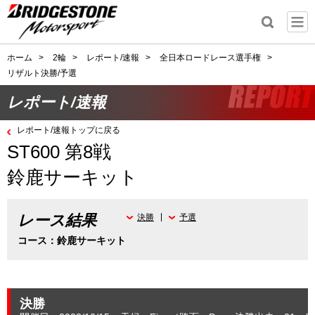
ホーム
>
2輪
>
レポート/速報
>
全日本ロードレース選手権
>
リザルト決勝/予選
レポート/速報
レポート/速報トップに戻る
ST600 第8戦
鈴鹿サーキット
レース結果
決勝
予選
コース：鈴鹿サーキット
決勝