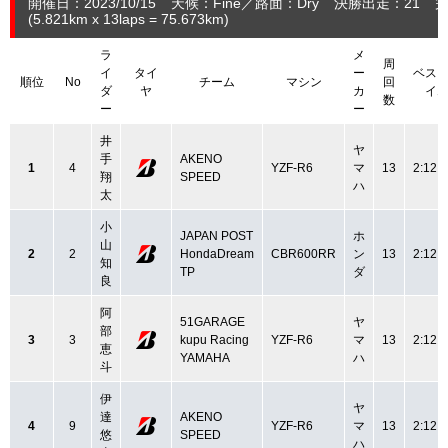
開催日：2023/10/15
天候：Fine
路面：Dry
決勝出走：21
完
(5.821
km
x 13laps = 75.673
km
)
ラ
メ
周
イ
タイ
ー
ベス
順位
No
チーム
マシン
回
ダ
ヤ
カ
イ
数
ー
ー
井
ヤ
手
AKENO
1
4
YZF-R6
マ
13
2:12.
翔
SPEED
ハ
太
小
JAPAN POST
ホ
山
2
2
HondaDream
CBR600RR
ン
13
2:12.
知
TP
ダ
良
阿
51GARAGE
ヤ
部
3
3
kupu Racing
YZF-R6
マ
13
2:12.
恵
YAMAHA
ハ
斗
伊
ヤ
達
AKENO
4
9
YZF-R6
マ
13
2:12.
悠
SPEED
ハ