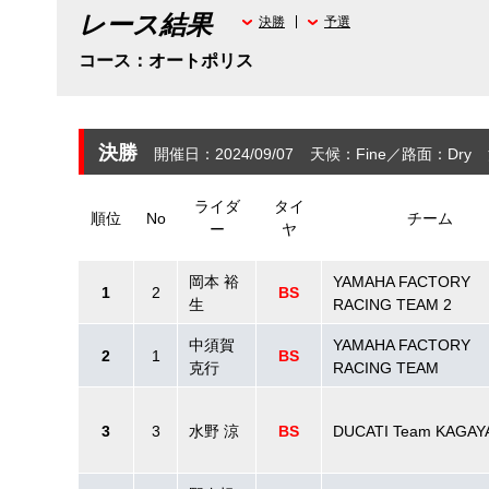
レース結果
決勝
予選
コース：オートポリス
決勝
開催日：2024/09/07
天候：Fine
路面：Dry
ライダ
タイ
順位
No
チーム
ー
ヤ
岡本 裕
YAMAHA FACTORY
1
2
BS
生
RACING TEAM 2
中須賀
YAMAHA FACTORY
2
1
BS
克行
RACING TEAM
3
3
水野 涼
BS
DUCATI Team KAGA