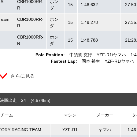
SI
CBR1000RR-
ホン
15
1:48.632
27:50
R
ダ
ream
CBR1000RR-
ホン
15
1:49.278
27:35
R
ダ
CBR1000RR-
ホン
15
1:48.788
21:28
R
ダ
Pole Position:
中須賀 克行
YZF-R1
ヤマハ
1:4
Fastest Lap:
岡本 裕生
YZF-R1
ヤマハ
さらに見る
決勝出走：24
(4.674
km
)
チーム
マシン
メーカー
タ
TORY RACING TEAM
YZF-R1
ヤマハ
1:46