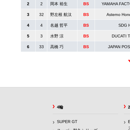
2
2
岡本 裕生
BS
YAMAHA FACT
3
32
野左根 航汰
BS
Astemo Hond
4
4
名越 哲平
BS
SDG H
5
3
水野 涼
BS
DUCATI 
6
33
高橋 巧
BS
JAPAN POS
4輪
SUPER GT