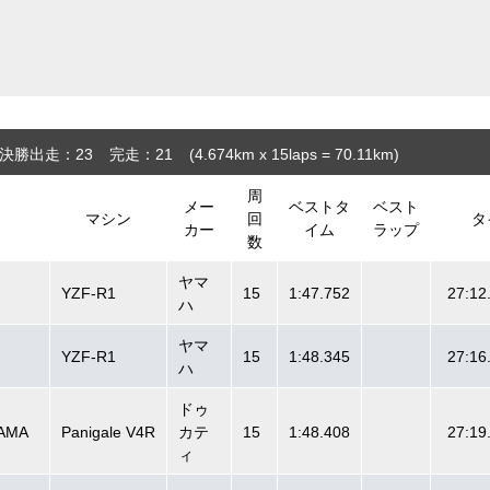
決勝出走：23
完走：21
(4.674
km
x 15laps = 70.11
km
)
周
メー
ベストタ
ベスト
マシン
回
タ
カー
イム
ラップ
数
ヤマ
YZF-R1
15
1:47.752
27:12
ハ
ヤマ
YZF-R1
15
1:48.345
27:16
ハ
ドゥ
YAMA
Panigale V4R
カテ
15
1:48.408
27:19
ィ