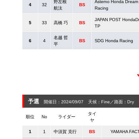
野左根
Astemo Honda Dream 
4
32
BS
航汰
Racing
JAPAN POST HondaD
5
33
高橋 巧
BS
TP
名越 哲
6
4
BS
SDG Honda Racing
平
予選
開催日：2024/09/07
天候：Fine
路面：Dry
タイ
順位
No
ライダー
ヤ
1
1
中須賀 克行
BS
YAMAHA FAC