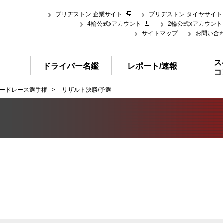
ブリヂストン 企業サイト
ブリヂストン タイヤサイト
4輪公式xアカウント
2輪公式xアカウント
サイトマップ
お問い合
ス
ドライバー名鑑
レポート/速報
コ
ードレース選手権
>
リザルト決勝/予選