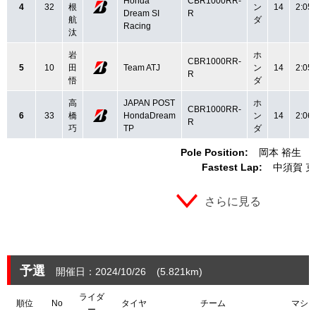
Honda
CBR1000RR-
4
32
根
ン
14
2:05
Dream SI
R
航
ダ
Racing
汰
岩
ホ
CBR1000RR-
5
10
田
Team ATJ
ン
14
2:05
R
悟
ダ
高
JAPAN POST
ホ
CBR1000RR-
6
33
橋
HondaDream
ン
14
2:06
R
巧
TP
ダ
Pole Position:
岡本 裕生
Fastest Lap:
中須賀 
さらに見る
予選
開催日：2024/10/26
(5.821
km
)
ライダ
順位
No
タイヤ
チーム
マシ
ー