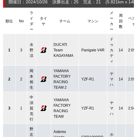
開催日：2024/10/26
決勝出走：25
完走：21
(5.821
km
x 14la
ラ
メ
周
イ
タイ
ー
ベス
順位
No
チーム
マシン
回
ダ
ヤ
カ
イ
数
ー
ー
ド
水
DUCATI
ゥ
1
3
野
Team
Panigale V4R
カ
14
2:05
涼
KAGAYAMA
テ
ィ
岡
YAMAHA
ヤ
本
FACTORY
2
2
YZF-R1
マ
14
2:05
裕
RACING
ハ
生
TEAM 2
中
YAMAHA
須
ヤ
FACTORY
3
1
賀
YZF-R1
マ
14
2:04
RACING
克
ハ
TEAM
行
野
Astemo
左
ホ