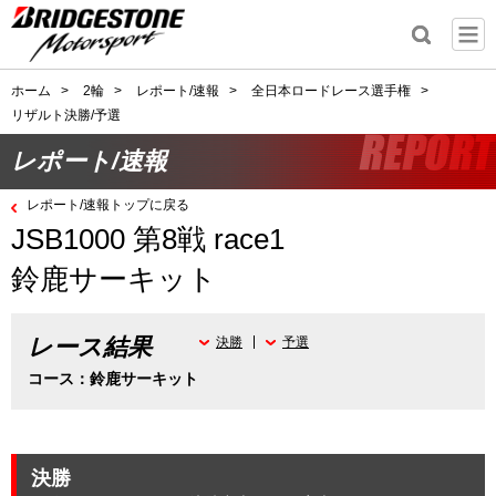
ホーム
>
2輪
>
レポート/速報
>
全日本ロードレース選手権
>
リザルト決勝/予選
レポート/速報
レポート/速報トップに戻る
JSB1000 第8戦 race1
鈴鹿サーキット
レース結果
決勝
予選
コース：鈴鹿サーキット
決勝