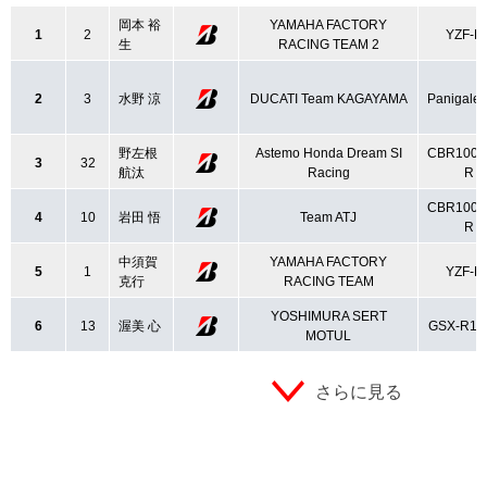
岡本 裕
YAMAHA FACTORY
1
2
YZF-R
生
RACING TEAM 2
2
3
水野 涼
DUCATI Team KAGAYAMA
Panigale
野左根
Astemo Honda Dream SI
CBR1000
3
32
航汰
Racing
R
CBR1000
4
10
岩田 悟
Team ATJ
R
中須賀
YAMAHA FACTORY
5
1
YZF-R
克行
RACING TEAM
YOSHIMURA SERT
6
13
渥美 心
GSX-R10
MOTUL
さらに見る